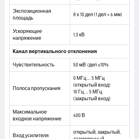
Экспозиционная
8 х 10 дел (1 дел = 6 мм)
площадь
Ускоряющее
1.3 кВ
напряжение
Канал вертикального отклонения
Чувствительность
50 мВ /дел ±10%
0 МГц … 5 МГц
(открытый вход)
Полоса пропускания
10 Гц … 5 МГц
(закрытый вход)
Максимальное
400 В
входное напряжение
открытый, закрытый,
Вход усилителя