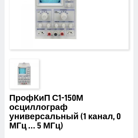
ПрофКиП С1-150М
осциллограф
универсальный (1 канал, 0
МГц … 5 МГц)