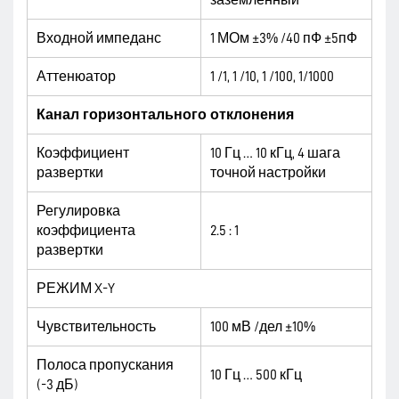
заземленный
Входной импеданс
1 МОм ±3% /40 пФ ±5пФ
Аттенюатор
1 /1, 1 /10, 1 /100, 1/1000
Канал горизонтального отклонения
Коэффициент
10 Гц … 10 кГц, 4 шага
развертки
точной настройки
Регулировка
коэффициента
2.5 : 1
развертки
РЕЖИМ X-Y
Чувствительность
100 мВ /дел ±10%
Полоса пропускания
10 Гц … 500 кГц
(-3 дБ)