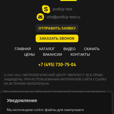
profkip-test
info@profkip-test.ru
ОТПРАВИТЬ ЗАЯВКУ
ЗАКАЗАТЬ ЗВОНОК
ГЛАВНАЯ
КАТАЛОГ
ВИДЕО
СКАЧАТЬ
ЦЕНЫ
ВАКАНСИИ
КОНТАКТЫ
+7 (495) 730-75-04
© 2009-2026 | МЕТРОЛОГИЧЕСКИЙ ЦЕНТР "МЕРАТЕСТ" ВСЕ ПРАВА
ЗАЩИЩЕНЫ, ПРИ ИСПОЛЬЗОВАНИИ МАТЕРИАЛОВ САЙТА ССЫЛКА
НА ИСТОЧНИК ОБЯЗАТЕЛЬНА.
Вся информация на сайте носит справочный характер и не является
публичной офертой, определяемой положениями Статьи 437
Уведомление
Гражданского кодекса Российской Федерации. Технические параметры и
комплект поставки оборудования могут быть изменены производителем
без предварительного уведомления. Продукция, предлагаемая нашей
Мы используем cookie-файлы для наилучшего
компанией, не имеет бытового или иного назначения, не связанного с