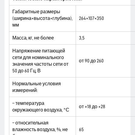
Габаритные размеры
(ширина×высота×глубина),
264×107×350
мм
Масса, кг, не более
3,5
Напряжение питающей
сети для номинального
от 90 до 260
значения частоты сети от
50 до 60 Гц, В
Нормальные условия
измерений:
– температура
от +18 до +28
окружающего воздуха, °С
– относительная
влажность воздуха, %, не
65