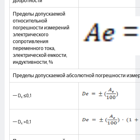
добротности
Пределы допускаемой
относительной
погрешности измерений
электрического
сопротивления
переменного тока,
электрической емкости,
индуктивности, %
Пределы допускаемой абсолютной погрешности измере
— D
≤0,1
x
— D
>0,1
x