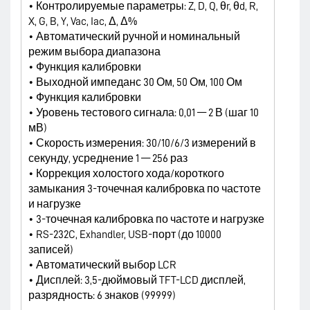
• Контролируемые параметры: Z, D, Q, θr, θd, R,
X, G, B, Y, Vac, Iac, Δ, Δ%
• Автоматический ручной и номинальный
режим выбора диапазона
• Функция калибровки
• Выходной импеданс 30 Ом, 50 Ом, 100 Ом
• Функция калибровки
• Уровень тестового сигнала: 0,01 — 2 В (шаг 10
мВ)
• Скорость измерения: 30/10/6/3 измерений в
секунду, усреднение 1 — 256 раз
• Коррекция холостого хода/короткого
замыкания 3-точечная калибровка по частоте
и нагрузке
• 3-точечная калибровка по частоте и нагрузке
• RS-232C, Exhandler, USB-порт (до 10000
записей)
• Автоматический выбор LCR
• Дисплей: 3,5-дюймовый TFT-LCD дисплей,
разрядность: 6 знаков (99999)