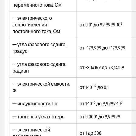
переменного тока, Ом
— электрического
6
сопротивления
от 0,01 до 99,9999∙10
постоянного тока, Ом
— угла фазового сдвига,
от -179,999 до +179,999
градус
— угла фазового сдвига,
от -3,14159 до +3,14159
радиан
— электрической емкости,
-12
от 1∙10
до 0,1
Ф
-6
3
— индуктивности, Гн
от 1∙10
до 9,9999∙10
— тангенса угла потерь
от 0,0001 до 9,99999
— электрической
от 1 до 300