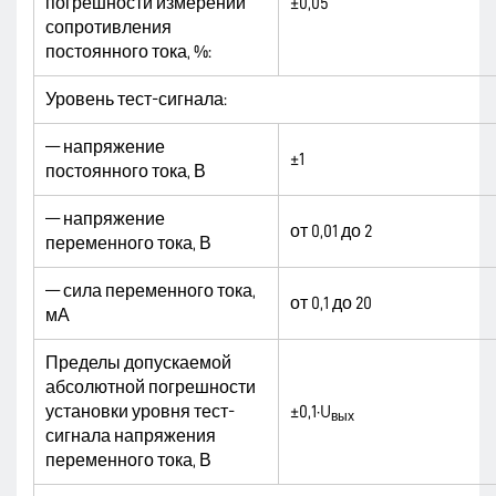
погрешности измерений
±0,05
сопротивления
постоянного тока, %:
Уровень тест-сигнала:
— напряжение
±1
постоянного тока, В
— напряжение
от 0,01 до 2
переменного тока, В
— сила переменного тока,
от 0,1 до 20
мА
Пределы допускаемой
абсолютной погрешности
установки уровня тест-
±0,1·U
вых
сигнала напряжения
переменного тока, В