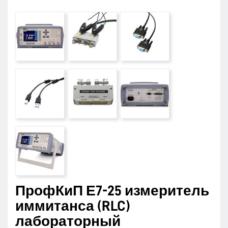
ПрофКиП Е7-25 измеритель
иммитанса (RLC)
лабораторный