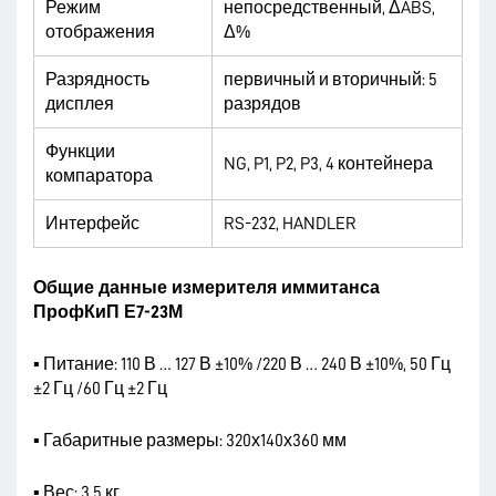
Режим
непосредственный, ΔABS,
отображения
Δ%
Разрядность
первичный и вторичный: 5
дисплея
разрядов
Функции
NG, P1, P2, P3, 4 контейнера
компаратора
Интерфейс
RS-232, HANDLER
Общие данные измерителя иммитанса
ПрофКиП Е7-23М
▪ Питание: 110 В … 127 В ±10% /220 В … 240 В ±10%, 50 Гц
±2 Гц /60 Гц ±2 Гц
▪ Габаритные размеры: 320х140х360 мм
▪ Вес: 3.5 кг