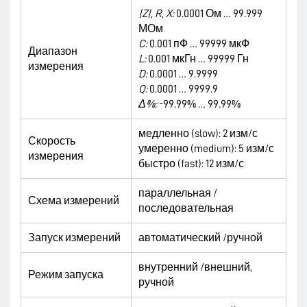
|
Z
|,
R
,
X
:
0.0001 Ом … 99.999
МОм
C
:
0.001 пФ … 99999 мкФ
Диапазон
L
:
0.001 мкГн … 99999 Гн
измерения
D
:
0.0001 … 9.9999
Q
:
0.0001 … 9999.9
Δ%:
-99.99% … 99.99%
медленно (slow): 2 изм/с
Скорость
умеренно (medium): 5 изм/с
измерения
быстро (fast): 12 изм/с
параллельная /
Схема измерений
последовательная
Запуск измерений
автоматический /ручной
внутренний /внешний,
Режим запуска
ручной