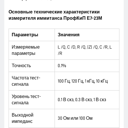
Основные технические характеристики
измерителя иммитанса ПрофКиП Е7-23М
Параметры
Значения
Измеряемые
L /Q, C /D, R /Q, |Z| /Q, C /R, L
параметры
/R
Точность
0.1%
Частота тест-
100 Гц, 120 Гц, 1 кГц, 10 кГц
сигнала
Уровень тест-
0.1 В скз, 0.3 В скз, 1 В скз
сигнала
Выходной
30 Ом или 100 Ом
импеданс