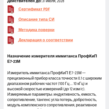
Действителен до:
31 июля, 2028
Сертификат PDF
Описание типа СИ
Методика поверки
Декларация о соответствии
Назначение измерителя иммитанса ПрофКиП
Е7-23М
Измеритель иммитанса ПрофКиП Е7-23М —
прецизионный прибор класса точности 0.1 с широким
диапазоном рабочих частот (100 Гц … 10 кГц) и
высокой скоростью измерений (до 12 изм/с).
Измеряемые параметры: индуктивность, емкость,
сопротивление, тангенс угла потерь, добротность,
модуль комплексного сопротивления, реактивное