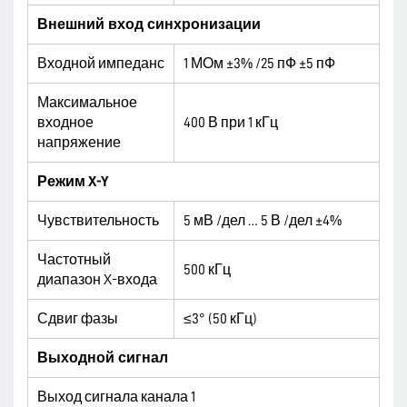
Внешний вход синхронизации
Входной импеданс
1 МОм ±3% /25 пФ ±5 пФ
Максимальное
входное
400 В при 1 кГц
напряжение
Режим
X-Y
Чувствительность
5 мВ /дел … 5 В /дел ±4%
Частотный
500 кГц
диапазон X-входа
Сдвиг фазы
≤3° (50 кГц)
Выходной сигнал
Выход сигнала канала 1