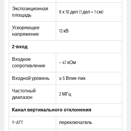
Экспозиционная
8 х 10 дел (1 дел = 1 см)
площадь
Ускоряющее
12 кВ
напряжение
Z-
вход
Входное
~ 47 кОм
сопротивление
Входной уровень
≥ 5 Впик-пик
Частотный
2 МГц
диапазон
Канал вертикального отклонения
Y-ATT
переключатель