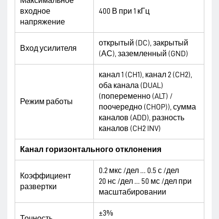
Максимальное
входное
400 В при 1 кГц
напряжение
открытый (DC), закрытый
Вход усилителя
(АС), заземленный (GND)
канал 1 (CH1), канал 2 (CH2),
оба канала (DUAL)
(попеременно (ALT) /
Режим работы
поочередно (CHOP)), сумма
каналов (ADD), разность
каналов (CH2 INV)
Канал горизонтального отклонения
0.2 мкс /дел … 0.5 с /дел
Коэффициент
20 нс /дел … 50 мс /дел при
развертки
масштабировании
±3%
Точность