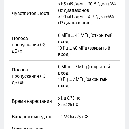
х1: 5 мВ /дел … 20 В /дел ±3%
(12 диапазонов)
Чувствительность
х5: 1 мВ /дел … 4 В /дел ±5%
(12 диапазонов)
0 МГц … 40 МГц (открытый
Полоса
вход)
пропускания (-3
10 Гц … 40 МГц (закрытый
дБ) х1
вход)
0 МГц … 7 МГц (открытый
Полоса
вход)
пропускания (-3
10 Гц … 7 МГц (закрытый
дБ) х5
вход)
х1: ≤ 8.75 нс
Время нарастания
х5: ≤ 25 нс
Входной импеданс
~ 1 МОм /25 пФ