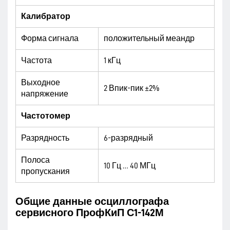
Калибратор
Форма сигнала
положительный меандр
Частота
1 кГц
Выходное
2 Впик-пик ±2%
напряжение
Частотомер
Разрядность
6-разрядный
Полоса
10 Гц … 40 МГц
пропускания
Общие данные осциллографа
сервисного ПрофКиП С1-142М