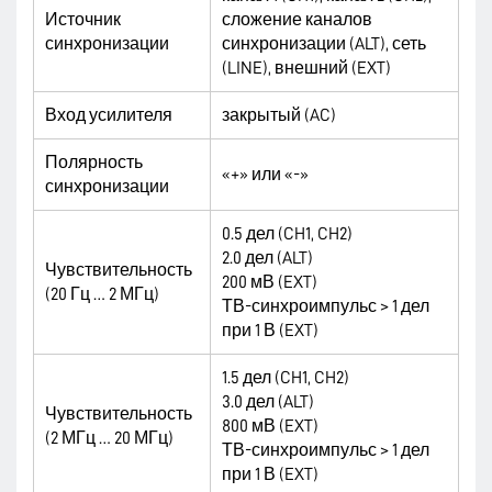
Источник
сложение каналов
синхронизации
синхронизации (ALT), сеть
(LINE), внешний (EXT)
Вход усилителя
закрытый (AC)
Полярность
«+» или «-»
синхронизации
0.5 дел (CH1, CH2)
2.0 дел (ALT)
Чувствительность
200 мВ (EXT)
(20 Гц … 2 МГц)
ТВ-синхроимпульс > 1 дел
при 1 В (EXT)
1.5 дел (CH1, CH2)
3.0 дел (ALT)
Чувствительность
800 мВ (EXT)
(2 МГц … 20 МГц)
ТВ-синхроимпульс > 1 дел
при 1 В (EXT)