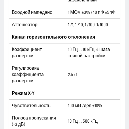
заземленный
Входной импеданс
1 МОм ±3% /40 пФ ±5пФ
Аттенюатор
1 /1, 1 /10, 1 /100, 1/1000
Канал горизонтального отклонения
Коэффициент
10 Гц … 10 кГц, 4 шага
развертки
точной настройки
Регулировка
коэффициента
2.5 : 1
развертки
Режим
X-Y
Чувствительность
100 мВ /дел ±10%
Полоса пропускания
10 Гц … 500 кГц
(-3 дБ)