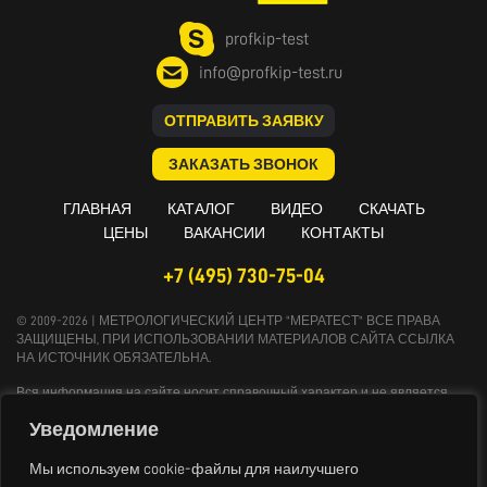
profkip-test
info@profkip-test.ru
ОТПРАВИТЬ ЗАЯВКУ
ЗАКАЗАТЬ ЗВОНОК
ГЛАВНАЯ
КАТАЛОГ
ВИДЕО
СКАЧАТЬ
ЦЕНЫ
ВАКАНСИИ
КОНТАКТЫ
+7 (495) 730-75-04
© 2009-2026 | МЕТРОЛОГИЧЕСКИЙ ЦЕНТР "МЕРАТЕСТ" ВСЕ ПРАВА
ЗАЩИЩЕНЫ, ПРИ ИСПОЛЬЗОВАНИИ МАТЕРИАЛОВ САЙТА ССЫЛКА
НА ИСТОЧНИК ОБЯЗАТЕЛЬНА.
Вся информация на сайте носит справочный характер и не является
публичной офертой, определяемой положениями Статьи 437
Уведомление
Гражданского кодекса Российской Федерации. Технические параметры и
комплект поставки оборудования могут быть изменены производителем
без предварительного уведомления. Продукция, предлагаемая нашей
Мы используем cookie-файлы для наилучшего
компанией, не имеет бытового или иного назначения, не связанного с