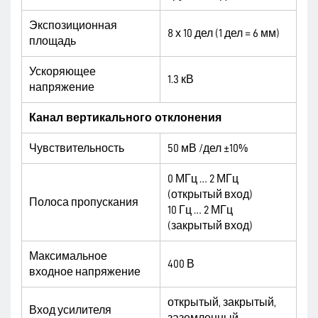
Экспозиционная
8 х 10 дел (1 дел = 6 мм)
площадь
Ускоряющее
1.3 кВ
напряжение
Канал вертикального отклонения
Чувствительность
50 мВ /дел ±10%
0 МГц … 2 МГц
(открытый вход)
Полоса пропускания
10 Гц … 2 МГц
(закрытый вход)
Максимальное
400 В
входное напряжение
открытый, закрытый,
Вход усилителя