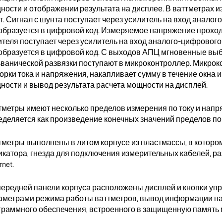
ности и отображении результата на дисплее. В ваттметрах 
т. Сигнал с шунта поступает через усилитель на вход аналог
образуется в цифровой код. Измеряемое напряжение проходи
ителя поступает через усилитель на вход аналого-цифрового
образуется в цифровой код. С выходов АПЦ мгновенные вы
ьванической развязки поступают в микроконтроллер. Микро
орки тока и напряжения, накапливает сумму в течение окна 
ности и вывод результата расчета мощности на дисплей.
тметры имеют несколько пределов измерения по току и нап
еделяется как произведение конечных значений пределов по
тметры выполнены в литом корпусе из пластмассы, в которо
икатора, гнезда для подключения измерительных кабелей, р
rnet.
передней панели корпуса расположены дисплей и кнопки уп
аметрами режима работы ваттметров, вывод информации на
граммного обеспечения, встроенного в защищенную память 