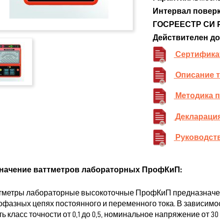
Интервал поверк
ГОСРЕЕСТР СИ 
Действителен до
Сертифика
Описание 
Методика 
Декларация
Руководств
начение ваттметров лабораторных ПрофКиП:
тметры лабораторные высокоточные ПрофКиП предназначен
офазных цепях постоянного и переменного тока. В зависимос
ь класс точности от 0,1 до 0,5, номинальное напряжение от 30