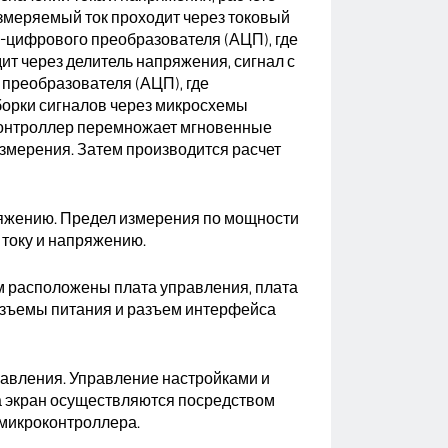
измеряемый ток проходит через токовый
о-цифрового преобразователя (АЦП), где
т через делитель напряжения, сигнал с
 преобразователя (АЦП), где
борки сигналов через микросхемы
контроллер перемножает мгновенные
измерения. Затем производится расчет
ряжению. Предел измерения по мощности
 току и напряжению.
м расположены плата управления, плата
азъемы питания и разъем интерфейса
равления. Управление настройками и
 экран осуществляются посредством
микроконтроллера.