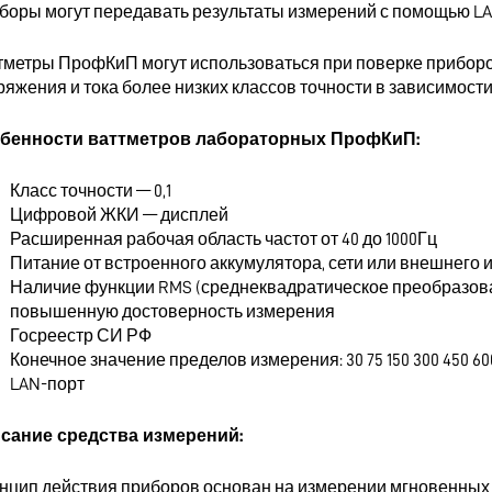
боры могут передавать результаты измерений с помощью LA
тметры ПрофКиП могут использоваться при поверке приборо
ряжения и тока более низких классов точности в зависимости
бенности ваттметров лабораторных ПрофКиП:
Класс точности — 0,1
Цифровой ЖКИ — дисплей
Расширенная рабочая область частот от 40 до 1000Гц
Питание от встроенного аккумулятора, сети или внешнего 
Наличие функции RMS (среднеквадратическое преобразова
повышенную достоверность измерения
Госреестр СИ РФ
Конечное значение пределов измерения: 30 75 150 300 450 600 
LAN-порт
сание средства измерений:
нцип действия приборов основан на измерении мгновенных з