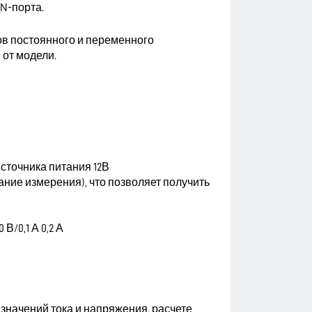
N-порта.
в постоянного и переменного
 от модели.
источника питания 12В
ние измерения), что позволяет получить
В/0,1 А 0,2 А
начений тока и напряжения, расчете