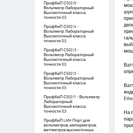
ПрофКиП С502/5 -
мощ
Вольтметр Лабораторный
шун
Высокоточный класса
точности 0,5
пре
дел
ПрофКиП С502/4 -
пре
Вольтметр Лабораторный
Высокоточный класса
гал
точности 0,5
выб
ПрофКиП С502/3 -
мощ
Вольтметр Лабораторный
Высокоточный класса
точности 0,5
Ват
опр
ПрофКиП С502/2 -
Вольтметр Лабораторный
Высокоточный класса
Ват
точности 0,5
инд
ПрофКиП С502/1 - Вольтметр
Ethe
Лабораторный
Высокоточный класса
точности 0,5
На 
пар
ПрофКиП LAN-Порт для
вольтметров, амперметров,
про
ваттметров высокоточных