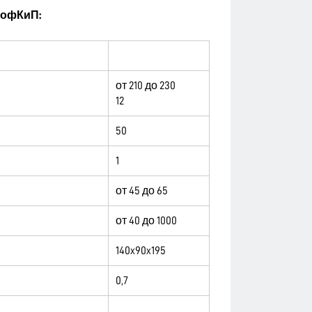
рофКиП:
от 210 до 230
12
50
1
от 45 до 65
от 40 до 1000
140x90x195
0,7