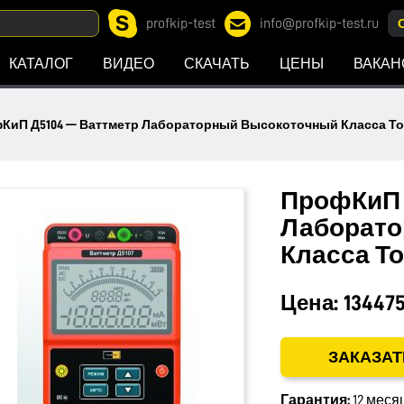
profkip-test
info@profkip-test.ru
КАТАЛОГ
ВИДЕО
СКАЧАТЬ
ЦЕНЫ
ВАКАН
КиП Д5104 — Ваттметр Лабораторный Высокоточный Класса Точ
ПрофКиП 
Лаборато
Класса То
Цена:
134475
ЗАКАЗАТ
Гарантия:
12 меся