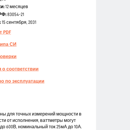
и:
12 месяцев
РФ:
83054-21
:
15 сентября, 2031
т PDF
типа СИ
поверки
 о соответствии
о по эксплуатации
ы для точных измерений мощности в
ти от исполнения, ваттметры могут
 до 600В, номинальный ток 25мА до 10А.