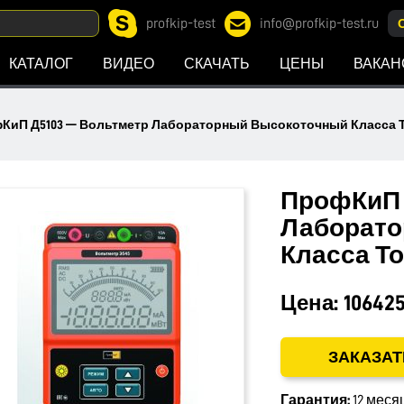
profkip-test
info@profkip-test.ru
КАТАЛОГ
ВИДЕО
СКАЧАТЬ
ЦЕНЫ
ВАКАН
КиП Д5103 — Вольтметр Лабораторный Высокоточный Класса То
ПрофКиП 
Лаборато
Класса То
Цена:
106425
ЗАКАЗАТ
Гарантия:
12 меся