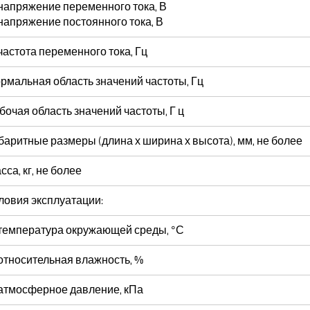
напряжение переменного тока, В
напряжение постоянного тока, В
частота переменного тока, Гц
рмальная область значений частоты, Гц
бочая область значений частоты, Г ц
баритные размеры (длина х ширина х высота), мм, не более
сса, кг, не более
ловия эксплуатации:
температура окружающей среды, °С
относительная влажность, %
атмосферное давление, кПа