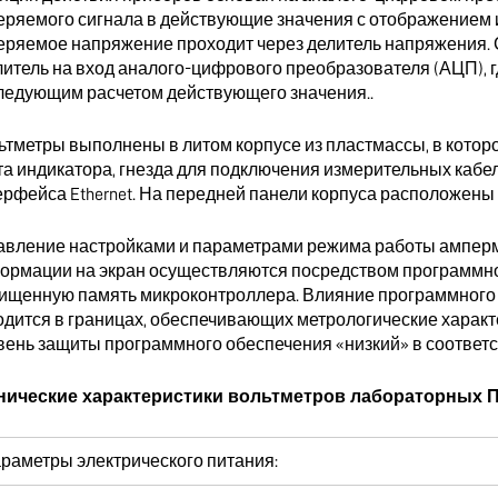
еряемого сигнала в действующие значения с отображением и
еряемое напряжение проходит через делитель напряжения. С
литель на вход аналого-цифрового преобразователя (АЦП), г
ледующим расчетом действующего значения..
ьтметры выполнены в литом корпусе из пластмассы, в кото
та индикатора, гнезда для подключения измерительных кабе
ерфейса Ethernet. На передней панели корпуса расположены
авление настройками и параметрами режима работы амперм
ормации на экран осуществляются посредством программног
ищенную память микроконтроллера. Влияние программного 
одится в границах, обеспечивающих метрологические характе
ень защиты программного обеспечения «низкий» в соответств
нические характеристики вольтметров лабораторных 
раметры электрического питания: