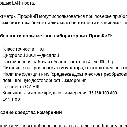
ощью LAN-порта.
ьтметры ПрофКиП могут использоваться при поверке прибор
ряжения и тока более низких классов точности в зависимости
бенности вольтметров лабораторных ПрофКиП:
Класс точности — 0,1
Цифровой ЖКИ — дисплей
Расширенная рабочая область частот от 40 до 1000Гц
Питание от встроенного аккумулятора, сети или внешнего 
Наличие функции RMS (среднеквадратическое преобразова
повышенную достоверность измерения
Госреестр СИ РФ
Конечное значение пределов измерения:
75 150 300 600
LAN-порт
сание средства измерений
нцип действия приборов основан на аналого-цифровом пре