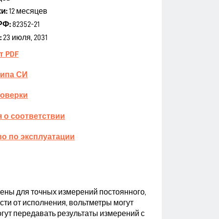
и:
12 месяцев
РФ:
82352-21
:
23 июля, 2031
т PDF
типа СИ
поверки
 о соответствии
о по эксплуатации
ны для точных измерений постоянного,
ти от исполнения, вольтметры могут
 могут передавать результаты измерений с