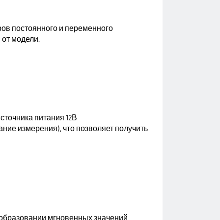
ов постоянного и переменного
 от модели.
источника питания 12В
ние измерения), что позволяет получить
образовании мгновенных значений