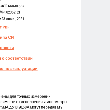
и:
12 месяцев
РФ:
82352-21
:
23 июля, 2031
т PDF
типа СИ
поверки
 о соответствии
о по эксплуатации
ены для точных измерений
висимости от исполнения, амперметры
т 5мА до 10,20,50А могут передавать