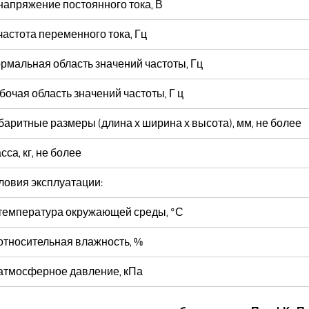
напряжение постоянного тока, В
частота переменного тока, Гц
рмальная область значений частоты, Гц
бочая область значений частоты, Г ц
баритные размеры (длина х ширина х высота), мм, не более
сса, кг, не более
ловия эксплуатации:
температура окружающей среды, °С
относительная влажность, %
атмосферное давление, кПа