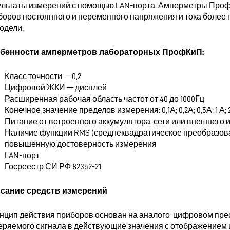
ультаты измерений с помощью LAN-порта. Амперметры Проф
боров постоянного и переменного напряжения и тока более н
одели.
бенности амперметров лабораторных ПрофКиП:
Класс точности — 0,2
Цифровой ЖКИ — дисплей
Расширенная рабочая область частот от 40 до 1000Гц
Конечное значение пределов измерения: 0,1А; 0,2А; 0,5А; 1 А; 2,5
Питание от встроенного аккумулятора, сети или внешнего 
Наличие функции RMS (среднеквадратическое преобразова
повышенную достоверность измерения
LAN-порт
Госреестр СИ РФ 82352-21
сание средств измерений
нцип действия приборов основан на аналого-цифровом пре
еряемого сигнала в действующие значения с отображением и