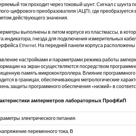
еряемый ток проходит через токовый шунт. Сигнал с шунта по
лого-цифрового преобразователя (АЦП), где преобразуется 
четом действующего значения.
ерметры выполнены в литом корпусе из пластмассы, в кото
та индикатора, гнезда для подключения измерительных кабе
ерфейса Ethernet. На передней панели корпуса расположены
авление настройками и параметрами режима работы амперм
ормации на экран осуществляются посредством программног
ищенную память микроконтроллера. Влияние программного 
одится в границах, обеспечивающих метрологические характе
ень защиты программного обеспечения «низкий» в соответств
актеристики амперметров лабораторных ПрофКиП
раметры электрического питания:
напряжение переменного тока, В