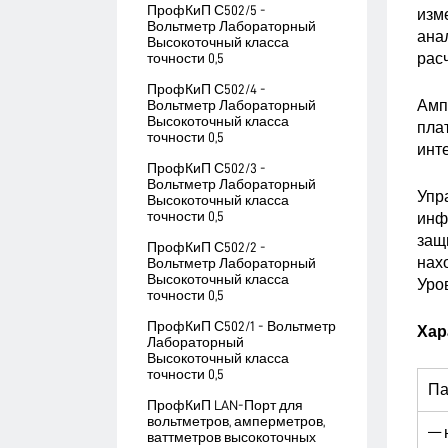
ПрофКиП С502/5 -
изм
Вольтметр Лабораторный
ана
Высокоточный класса
рас
точности 0,5
ПрофКиП С502/4 -
Амп
Вольтметр Лабораторный
Высокоточный класса
пла
точности 0,5
инт
ПрофКиП С502/3 -
Вольтметр Лабораторный
Упр
Высокоточный класса
точности 0,5
инф
защ
ПрофКиП С502/2 -
нах
Вольтметр Лабораторный
Высокоточный класса
Уров
точности 0,5
ПрофКиП С502/1 - Вольтметр
Хар
Лабораторный
Высокоточный класса
точности 0,5
Па
ПрофКиП LAN-Порт для
вольтметров, амперметров,
— 
ваттметров высокоточных