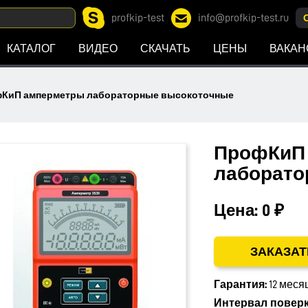
profkip-test
info@profkip-test.ru
КАТАЛОГ
ВИДЕО
СКАЧАТЬ
ЦЕНЫ
ВАКАН
КиП амперметры лабораторные высокоточные
ПрофКиП
лаборато
Цена:
0 ₽
ЗАКАЗАТ
Гарантия:
12 меся
Интервал поверк