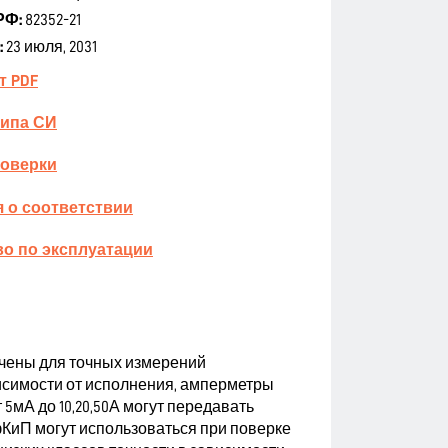
РФ:
82352-21
:
23 июля, 2031
т PDF
типа СИ
поверки
 о соответствии
о по эксплуатации
ены для точных измерений
висимости от исполнения, амперметры
т 5мА до 10,20,50А могут передавать
КиП могут использоваться при поверке