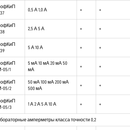
рофКиП
0,5 А 1,0 А
+
+
37
рофКиП
2,5 А 5 А
+
+
38
рофКиП
5 А 10 А
+
+
39
рофКиП
5 мА 10 мА 20 мА 50
+
+
-05/1
мА
рофКиП
50 мА 100 мА 200 мА
+
+
-05/2
500 мА
рофКиП
1 А 2 А 5 А 10 А
+
+
-05/3
бораторные амперметры класса точности 0,2