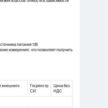
изких классов точности в зависимости
источника питания 12В
ние измерения), что позволяет получить
т внешнего
Госреестр
Цена без
СИ
НДС