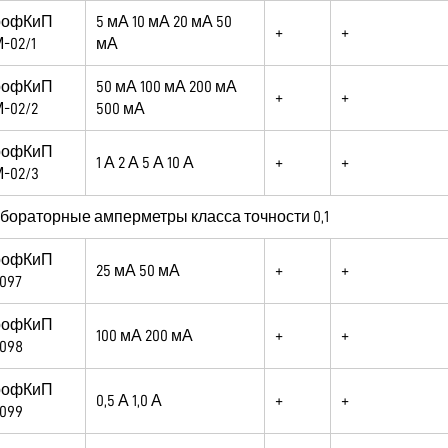
рофКиП
5 мА 10 мА 20 мА 50
+
+
-02/1
мА
рофКиП
50 мА 100 мА 200 мА
+
+
-02/2
500 мА
рофКиП
1 А 2 А 5 А 10 А
+
+
-02/3
бораторные амперметры класса точности 0,1
рофКиП
25 мА 50 мА
+
+
097
рофКиП
100 мА 200 мА
+
+
098
рофКиП
0,5 А 1,0 А
+
+
099