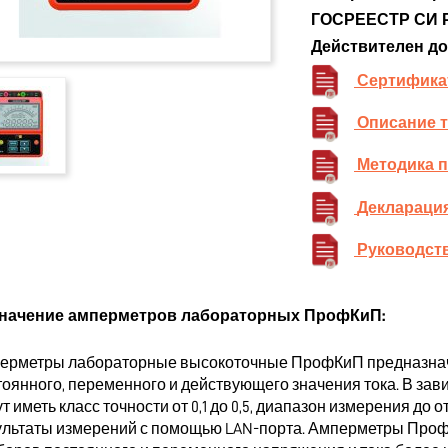
ГОСРЕЕСТР СИ 
Действителен до
Сертифика
Описание 
Методика 
Декларация
Руководств
начение амперметров лабораторных ПрофКиП:
ерметры лабораторные высокоточные ПрофКиП предназнач
тоянного, переменного и действующего значения тока. В за
т иметь класс точности от 0,1 до 0,5, диапазон измерения до о
ультаты измерений с помощью LAN-порта. Амперметры Проф