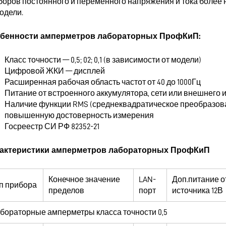
боров постоянного и переменного напряжения и тока более н
одели.
бенности амперметров лабораторных ПрофКиП:
Класс точности — 0,5; 02; 0,1 (в зависимости от модели)
Цифровой ЖКИ — дисплей
Расширенная рабочая область частот от 40 до 1000Гц
Питание от встроенного аккумулятора, сети или внешнего 
Наличие функции RMS (среднеквадратическое преобразова
повышенную достоверность измерения
Госреестр СИ РФ 82352-21
актеристики амперметров лабораторных ПрофКиП
Конечное значение
LAN-
Доп.питание о
п прибора
пределов
порт
источника 12В
бораторные амперметры класса точности 0,5