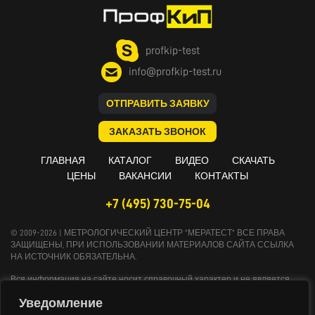
profkip-test
info@profkip-test.ru
ОТПРАВИТЬ ЗАЯВКУ
ЗАКАЗАТЬ ЗВОНОК
ГЛАВНАЯ
КАТАЛОГ
ВИДЕО
СКАЧАТЬ
ЦЕНЫ
ВАКАНСИИ
КОНТАКТЫ
+7 (495) 730-75-04
© 2009-2026 | МЕТРОЛОГИЧЕСКИЙ ЦЕНТР "МЕРАТЕСТ" ВСЕ ПРАВА
ЗАЩИЩЕНЫ, ПРИ ИСПОЛЬЗОВАНИИ МАТЕРИАЛОВ САЙТА ССЫЛКА
НА ИСТОЧНИК ОБЯЗАТЕЛЬНА.
Вся информация на сайте носит справочный характер и не является
публичной офертой, определяемой положениями Статьи 437
Уведомление
Гражданского кодекса Российской Федерации. Технические параметры и
комплект поставки оборудования могут быть изменены производителем