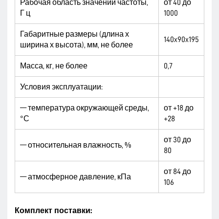
Рабочая область значений частоты,
от 40 до
Г ц
1000
Габаритные размеры (длина х
140x90x195
ширина х высота), мм, не более
Масса, кг, не более
0,7
Условия эксплуатации:
— температура окружающей среды,
от +18 до
°С
+28
от 30 до
— относительная влажность, %
80
от 84 до
— атмосферное давление, кПа
106
Комплект поставки: