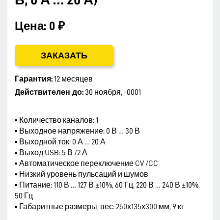
В; 0 А … 20 А)
Цена:
0 ₽
ЗАКАЗАТЬ
Гарантия:
12 месяцев
Действителен до:
30 ноября, -0001
▪ Количество каналов: 1
▪ Выходное напряжение: 0 В … 30 В
▪ Выходной ток: 0 А … 20 А
▪ Выход USB: 5 В /2 А
▪ Автоматическое переключение CV /CC
▪ Низкий уровень пульсаций и шумов
▪ Питание: 110 В … 127 В ±10%, 60 Гц, 220 В … 240 В ±10%,
50 Гц
▪ Габаритные размеры, вес: 250х135х300 мм, 9 кг