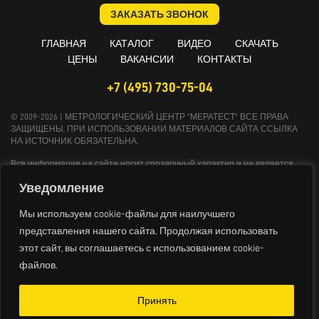
ЗАКАЗАТЬ ЗВОНОК
ГЛАВНАЯ
КАТАЛОГ
ВИДЕО
СКАЧАТЬ
ЦЕНЫ
ВАКАНСИИ
КОНТАКТЫ
+7 (495) 730-75-04
© 2009-2026 | МЕТРОЛОГИЧЕСКИЙ ЦЕНТР "МЕРАТЕСТ" ВСЕ ПРАВА
ЗАЩИЩЕНЫ, ПРИ ИСПОЛЬЗОВАНИИ МАТЕРИАЛОВ САЙТА ССЫЛКА
НА ИСТОЧНИК ОБЯЗАТЕЛЬНА.
Вся информация на сайте носит справочный характер и не является
публичной офертой, определяемой положениями Статьи 437
Уведомление
Гражданского кодекса Российской Федерации. Технические параметры и
комплект поставки оборудования могут быть изменены производителем
без предварительного уведомления. Продукция, предлагаемая нашей
Мы используем cookie-файлы для наилучшего
компанией, не имеет бытового или иного назначения, не связанного с
представления нашего сайта. Продолжая использовать
осуществлением предпринимательской деятельности. Данный ресурс
этот сайт, вы соглашаетесь с использованием cookie-
является официальным сайтом-каталогом компании, не является
интернет-магазином и носит исключительно информационный
файлов.
характер.
Политика конфиденциальности
Принять
Политика обработки персональных данных