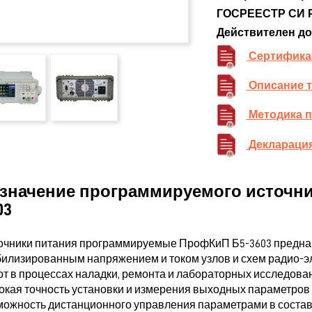
ГОСРЕЕСТР СИ 
Действителен до
Сертифика
Описание 
Методика 
Декларация
значение программируемого источни
03
очники питания программируемые ПрофКиП Б5-3603 предна
билизированным напряжением и током узлов и схем радио-э
от в процессах наладки, ремонта и лабораторных исследован
окая точность установки и измерения выходных параметров (н
можность дистанционного управления параметрами в состав