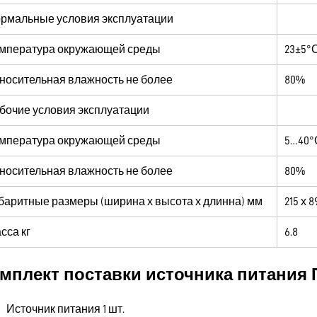
рмальные условия эксплуатации
мпература окружающей среды
23±5°
носительная влажность не более
80%
бочие условия эксплуатации
мпература окружающей среды
5…40°
носительная влажность не более
80%
баритные размеры (ширина х высота х длинна) мм
215 х 8
сса кг
6.8
мплект поставки источника питания 
Источник питания 1 шт.