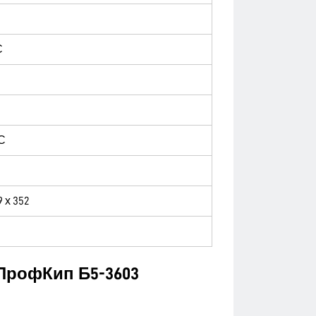
С
С
9 х 352
ПрофКип Б5-3603