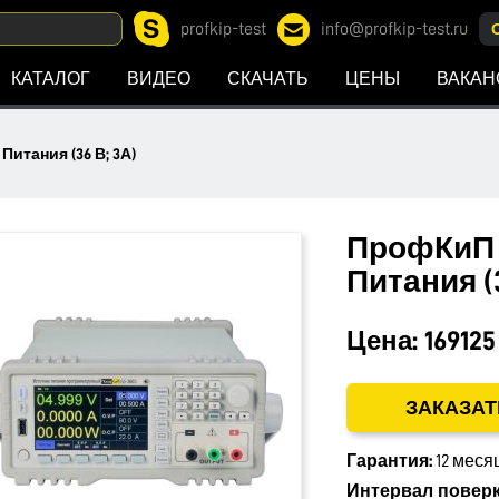
profkip-test
info@profkip-test.ru
КАТАЛОГ
ВИДЕО
СКАЧАТЬ
ЦЕНЫ
ВАКАН
итания (36 В; 3А)
ПрофКиП 
Питания (3
Цена:
169125
ЗАКАЗАТ
Гарантия:
12 меся
Интервал поверк