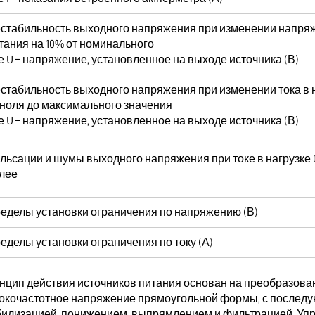
стабильность выходного напряжения при изменении напря
тания на 10% от номинального
е U – напряжение, установленное на выходе источника (В)
стабильность выходного напряжения при изменении тока в 
 ноля до максимального значения
е U – напряжение, установленное на выходе источника (В)
льсации и шумы выходного напряжения при токе в нагрузке 0
лее
еделы установки ограничения по напряжению (В)
еделы установки ограничения по току (А)
нцип действия источников питания основан на преобразов
окочастотное напряжение прямоугольной формы, с послед
билизацией, понижением, выпрямлением и фильтрацией. У