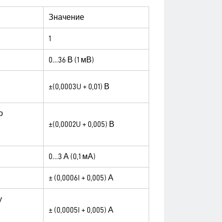
Значение
1
0…36 В (1 мВ)
±(0,0003U + 0,01) В
о
±(0,0002U + 0,005) В
0…3 А (0,1 мА)
± (0,0006I + 0,005) А
у
± (0,0005I + 0,005) А