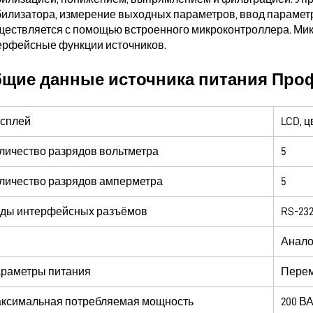
билизатора, измерение выходных параметров, ввод параметр
ществляется с помощью встроенного микроконтроллера. Мик
ерфейсные функции источников.
щие данные источника питания Проф
сплей
LCD, ц
личество разрядов вольтметра
5
личество разрядов амперметра
5
ды интерфейсных разъёмов
RS-232
Анало
раметры питания
Перем
ксимальная потребляемая мощность
200 В