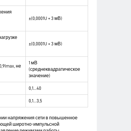
жения
±(0,0001U + 3 мВ)
нагрузке
±(0,0001U + 3 мВ)
1 мВ
,9Imax, не
(среднеквадратическое
значение)
0,1…40
0,1…3,5
ании напряжения сети в повышенное
ующей широтно-импульсной
правление режимами работы