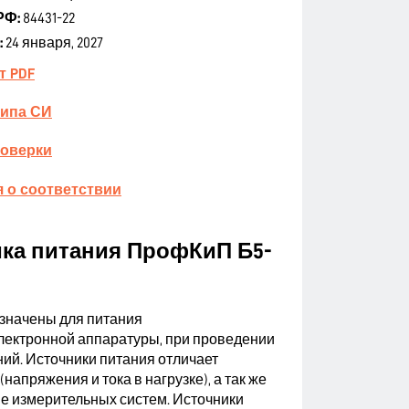
РФ:
84431-22
:
24 января, 2027
т PDF
типа СИ
поверки
 о соответствии
ка питания ПрофКиП Б5-
значены для питания
лектронной аппаратуры, при проведении
ий. Источники питания отличает
апряжения и тока в нагрузке), а так же
е измерительных систем. Источники