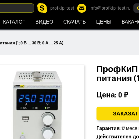
profkip-test
info@profkip-test.ru
КАТАЛОГ
ВИДЕО
СКАЧАТЬ
ЦЕНЫ
ВАКАН
ия (1; 0 В … 30 В; 0 А … 25 А)
ПрофКиП 
питания (1;
Цена:
0 ₽
ЗАКАЗАТ
Гарантия:
12 меся
Действителен до