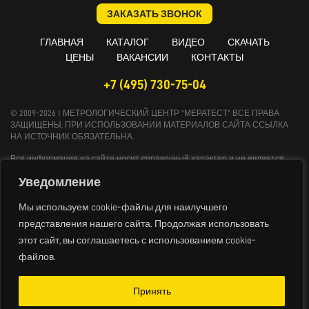
ЗАКАЗАТЬ ЗВОНОК
ГЛАВНАЯ
КАТАЛОГ
ВИДЕО
СКАЧАТЬ
ЦЕНЫ
ВАКАНСИИ
КОНТАКТЫ
+7 (495) 730-75-04
© 2009-2026 | МЕТРОЛОГИЧЕСКИЙ ЦЕНТР "МЕРАТЕСТ" ВСЕ ПРАВА
ЗАЩИЩЕНЫ, ПРИ ИСПОЛЬЗОВАНИИ МАТЕРИАЛОВ САЙТА ССЫЛКА
НА ИСТОЧНИК ОБЯЗАТЕЛЬНА.
Вся информация на сайте носит справочный характер и не является
публичной офертой, определяемой положениями Статьи 437
Уведомление
Гражданского кодекса Российской Федерации. Технические параметры и
комплект поставки оборудования могут быть изменены производителем
без предварительного уведомления. Продукция, предлагаемая нашей
Мы используем cookie-файлы для наилучшего
компанией, не имеет бытового или иного назначения, не связанного с
представления нашего сайта. Продолжая использовать
осуществлением предпринимательской деятельности. Данный ресурс
этот сайт, вы соглашаетесь с использованием cookie-
является официальным сайтом-каталогом компании, не является
интернет-магазином и носит исключительно информационный
файлов.
характер.
Политика конфиденциальности
Принять
Политика обработки персональных данных