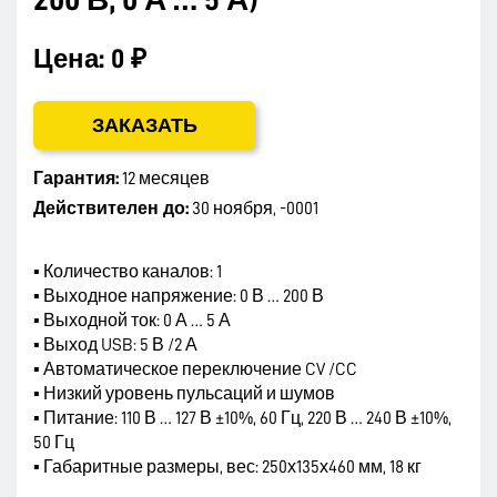
200 В; 0 А … 5 А)
Цена:
0 ₽
ЗАКАЗАТЬ
Гарантия:
12 месяцев
Действителен до:
30 ноября, -0001
▪ Количество каналов: 1
▪ Выходное напряжение: 0 В … 200 В
▪ Выходной ток: 0 А … 5 А
▪ Выход USB: 5 В /2 А
▪ Автоматическое переключение CV /CC
▪ Низкий уровень пульсаций и шумов
▪ Питание: 110 В … 127 В ±10%, 60 Гц, 220 В … 240 В ±10%,
50 Гц
▪ Габаритные размеры, вес: 250х135х460 мм, 18 кг