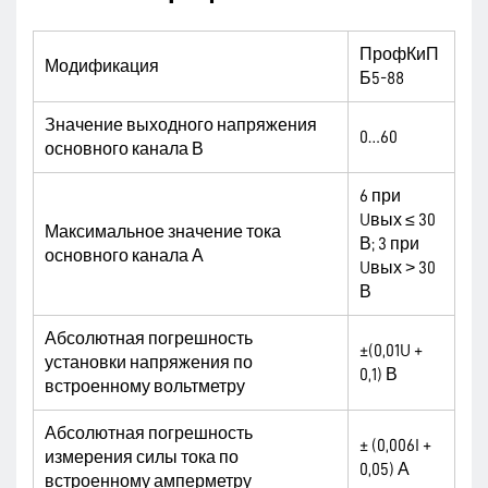
ПрофКиП
Модификация
Б5-88
Значение выходного напряжения
0…60
основного канала В
6 при
U
вых ≤ 30
Максимальное значение тока
В;
3 при
основного канала А
U
вых ˃ 30
В
Абсолютная погрешность
±(0,01U +
установки напряжения по
0,1) В
встроенному вольтметру
Абсолютная погрешность
± (0,006I +
измерения силы тока по
0,05) А
встроенному амперметру