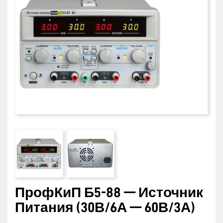
ПрофКиП Б5-88 — Источник
Питания (30В/6А — 60В/3А)