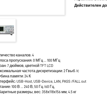
Действителен до
личество каналов: 4
лоса пропускания: 0 МГц … 100 МГц
ран: 7 дюймов, цветной TFT LCD
ксимальная частота дискретизации: 2 Гвыб /с
убина памяти: 24 К
терфейс: USB-Host, USB-Device, LAN, PASS /FALL out
тание: 100 В … 240 В, 50 Гц /60 Гц,
баритные размеры, вес: 358х118х156 мм, 4.5 кг