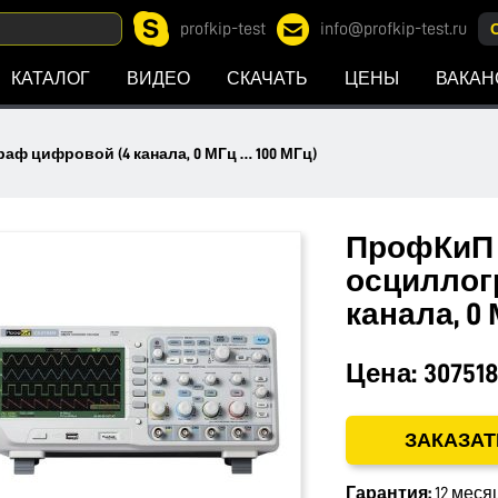
profkip-test
info@profkip-test.ru
КАТАЛОГ
ВИДЕО
СКАЧАТЬ
ЦЕНЫ
ВАКАН
ф цифровой (4 канала, 0 МГц … 100 МГц)
ПрофКиП 
осциллог
канала, 0 
Цена:
307518
ЗАКАЗАТ
Гарантия:
12 меся