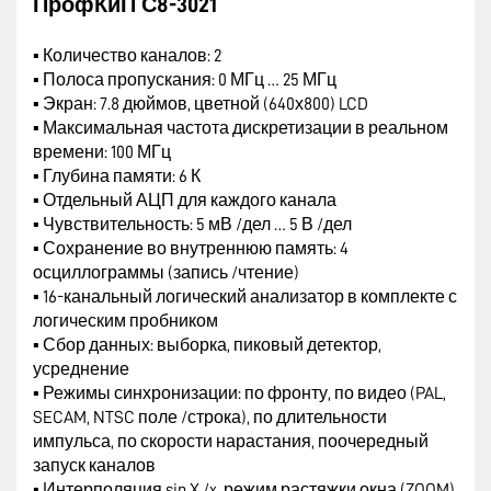
ПрофКиП С8-3021
▪ Количество каналов: 2
▪ Полоса пропускания: 0 МГц … 25 МГц
▪ Экран: 7.8 дюймов, цветной (640х800) LCD
▪ Максимальная частота дискретизации в реальном
времени: 100 МГц
▪ Глубина памяти: 6 К
▪ Отдельный АЦП для каждого канала
▪ Чувствительность: 5 мВ /дел … 5 В /дел
▪ Сохранение во внутреннюю память: 4
осциллограммы (запись /чтение)
▪ 16-канальный логический анализатор в комплекте с
логическим пробником
▪ Сбор данных: выборка, пиковый детектор,
усреднение
▪ Режимы синхронизации: по фронту, по видео (PAL,
SECAM, NTSC поле /строка), по длительности
импульса, по скорости нарастания, поочередный
запуск каналов
▪ Интерполяция sin X /x, режим растяжки окна (ZOOM)