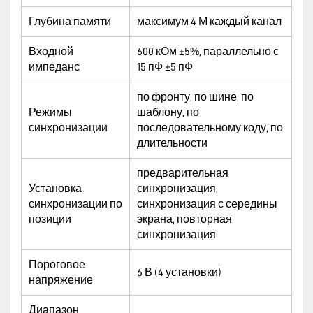
Глубина памяти
максимум 4 М каждый канал
Входной
600 кОм ±5%, параллельно с
импеданс
15 пФ ±5 пФ
по фронту, по шине, по
Режимы
шаблону, по
синхронизации
последовательному коду, по
длительности
предварительная
Установка
синхронизация,
синхронизации по
синхронизация с середины
позиции
экрана, повторная
синхронизация
Пороговое
6 В (4 установки)
напряжение
Диапазон