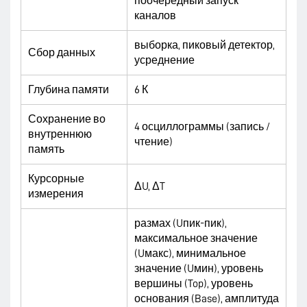
поочередный запуск
каналов
выборка, пиковый детектор,
Сбор данных
усреднение
Глубина памяти
6 К
Сохранение во
4 осциллограммы (запись /
внутреннюю
чтение)
память
Курсорные
ΔU, ΔT
измерения
размах (Uпик-пик),
максимальное значение
(Uмакс), минимальное
значение (Uмин), уровень
вершины (Top), уровень
основания (Base), амплитуда