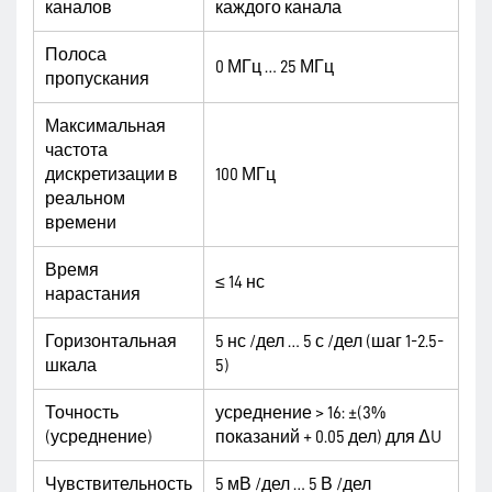
каналов
каждого канала
Полоса
0 МГц … 25 МГц
пропускания
Максимальная
частота
дискретизации в
100 МГц
реальном
времени
Время
≤ 14 нс
нарастания
Горизонтальная
5 нс /дел … 5 с /дел (шаг 1-2.5-
шкала
5)
Точность
усреднение > 16: ±(3%
(усреднение)
показаний + 0.05 дел) для ΔU
Чувствительность
5 мВ /дел … 5 В /дел