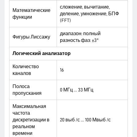
сложение, вычитание,
Математические
деление, умножение, БПФ
функции
(FFT)
диапазон: полный
Фигуры Лиссажу
разность фаз: ±3°
Логический анализатор
Количество
16
каналов
Полоса
0 МГц … 33 МГц
пропускания
Максимальная
частота
дискретизации в
20 выб /с … 100 Мвыб /с
реальном
времени