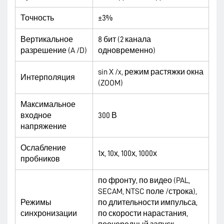
Точность
±3%
Вертикальное
8 бит (2 канала
разрешение (A /D)
одновременно)
sin X /x, режим растяжки окна
Интерполяция
(ZOOM)
Максимальное
входное
300 В
напряжение
Ослабление
1х, 10х, 100х, 1000х
пробников
по фронту, по видео (PAL,
SECAM, NTSC поле /строка),
Режимы
по длительности импульса,
синхронизации
по скорости нарастания,