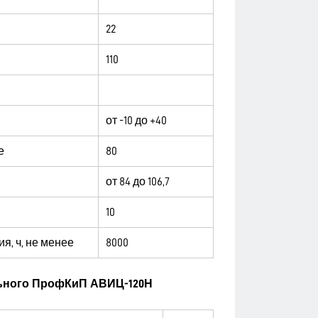
22
110
от -10 до +40
е
80
от 84 до 106,7
10
я, ч, не менее
8000
льного ПрофКиП АВИЦ-120Н