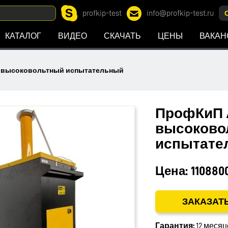
profkip-test
info@profkip-test.ru
КАТАЛОГ
ВИДЕО
СКАЧАТЬ
ЦЕНЫ
ВАКАН
т высоковольтный испытательный
ПрофКиП 
высоково
испытате
Цена:
110880
ЗАКАЗАТ
Гарантия:
12 месяц