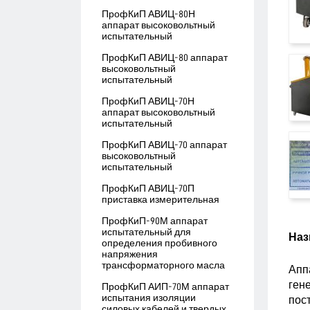
ПрофКиП АВИЦ-80Н
аппарат высоковольтный
испытательный
ПрофКиП АВИЦ-80 аппарат
высоковольтный
испытательный
ПрофКиП АВИЦ-70Н
аппарат высоковольтный
испытательный
ПрофКиП АВИЦ-70 аппарат
высоковольтный
испытательный
ПрофКиП АВИЦ-70П
приставка измерительная
ПрофКиП-90М аппарат
испытательный для
Наз
определения пробивного
напряжения
трансформаторного масла
Апп
ген
ПрофКиП АИП-70М аппарат
испытания изоляции
пос
силовых кабелей и твердых