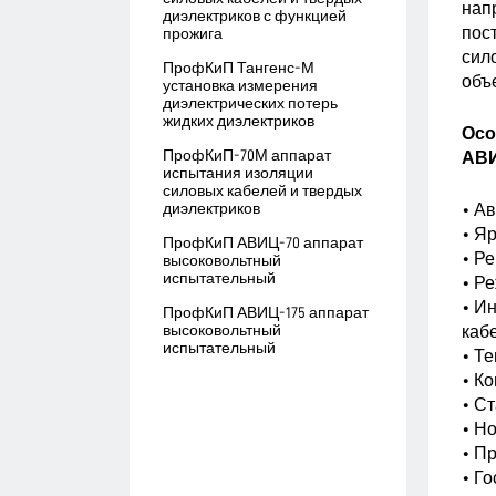
нап
диэлектриков с функцией
пос
прожига
сил
ПрофКиП Тангенс-М
объ
установка измерения
диэлектрических потерь
жидких диэлектриков
Осо
ПрофКиП-70М аппарат
АВИ
испытания изоляции
силовых кабелей и твердых
диэлектриков
• А
• Я
ПрофКиП АВИЦ-70 аппарат
• Р
высоковольтный
испытательный
• Р
• И
ПрофКиП АВИЦ-175 аппарат
высоковольтный
каб
испытательный
• Т
• К
• С
• Но
• П
• Г