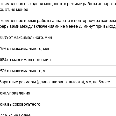
ксимальная выходная мощность в режиме работы аппарата
ке, Вт, не менее
ксимальное время работы аппарата
в повторно-кратковре
рерывами между включениями не менее 20 минут
при выход
100% от максимального, мин
75% от максимального, мин
50% от максимального, мин
25% от максимального, ч
баритные размеры (длина
´
ширина
´
высота), мм, не более
ока управления
ока высоковольтного
сса, кг, не более