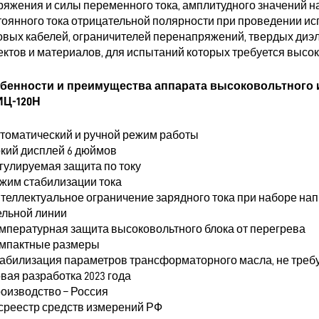
ряжения и силы переменного тока, амплитудного значений н
тоянного тока отрицательной полярности при проведении и
овых кабелей, ограничителей перенапряжений, твердых диэл
ектов и материалов, для испытаний которых требуется высо
бенности и преимущества аппарата высоковольтного
Ц-120Н
втоматический и ручной режим работы
ркий дисплей 6 дюймов
егулируемая защита по току
ежим стабилизации тока
нтеллектуальное ограничение зарядного тока при наборе на
ельной линии
емпературная защита высоковольтного блока от перегрева
омпактные размеры
табилизация параметров трансформаторного масла, не треб
вая разработка 2023 года
роизводство – Россия
осреестр средств измерений РФ