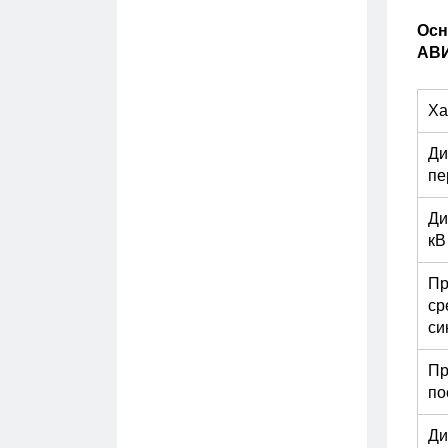
Осн
АВИ
Ха
Ди
пе
Ди
кВ
Пр
ср
си
Пр
по
Ди