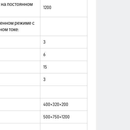
 на постоянном
1200
менном режиме с
ном токе:
3
6
15
3
400×320×200
500×750×1200