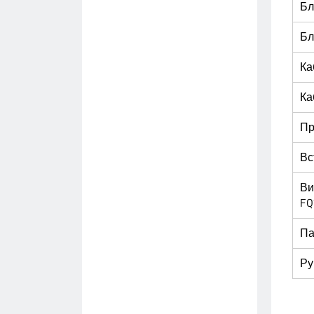
Бл
Бл
Ка
Ка
Пр
Вс
Ви
FQ
Па
Ру