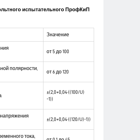
вольтного испытательного ПрофКиП
Значение
ения
от 5 до 100
ной полярности,
от 6 до 120
±(2,0+0,04·((100/U)
а
-1))
 напряжения
±(2,0+0,04·((120/U)-1))
еменного тока,
от 0,1 до 45