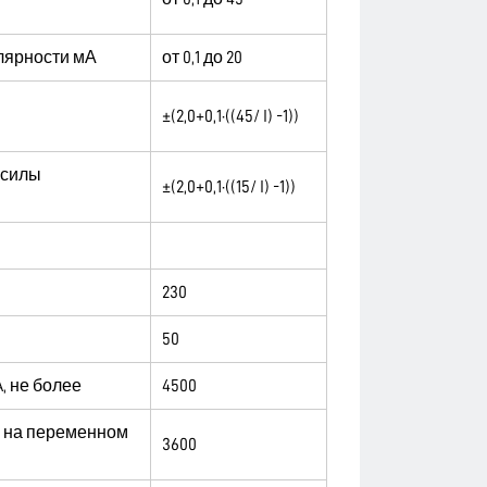
лярности мА
от 0,1 до 20
±(2,0+0,1·((45/ I) -1))
 силы
±(2,0+0,1·((15/ I) -1))
230
50
, не более
4500
 на переменном
3600