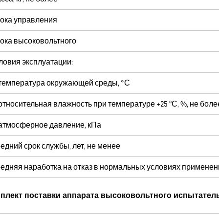
ока управления
ока высоковольтного
ловия эксплуатации:
температура окружающей среды,
°
С
относительная влажность при температуре +25 ºС, %, не боле
атмосферное давление, кПа
едний срок службы, лет, не менее
едняя наработка на отказ в нормальных условиях применени
плект поставки аппарата высоковольтного испытате