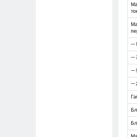
Ма
то
Ма
пе
— 
— 
— 
— 
Га
Бл
Бл
Ма