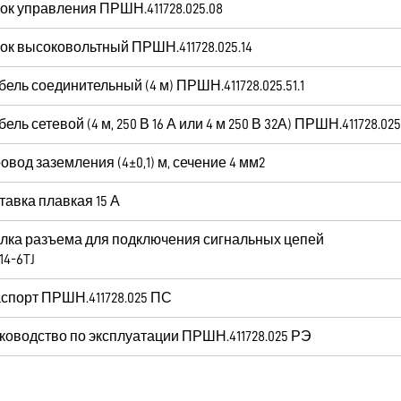
ок управления ПРШН.411728.025.08
ок высоковольтный ПРШН.411728.025.14
бель соединительный (4 м) ПРШН.411728.025.51.1
бель сетевой (4 м, 250 В 16 А или 4 м 250 В 32А) ПРШН.411728.025.
овод заземления (4±0,1) м, сечение 4 мм2
тавка плавкая 15 А
лка разъема для подключения сигнальных цепей
14-6TJ
спорт ПРШН.411728.025 ПС
ководство по эксплуатации ПРШН.411728.025 РЭ