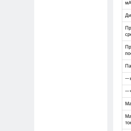
м
Ди
Пр
ср
Пр
по
Па
— 
— 
Ма
Ма
то