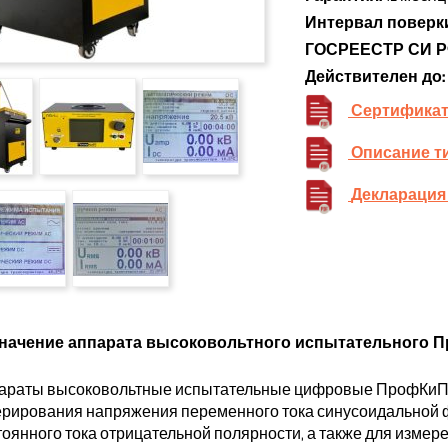
Интервал поверк
ГОСРЕЕСТР СИ Р
Действителен до:
Сертификат
Описание т
Декларация
начение аппарата высоковольтного испытательного 
араты высоковольтные испытательные цифровые ПрофКиП
ерирования напряжения переменного тока синусоидальной ф
тоянного тока отрицательной полярности, а также для изме