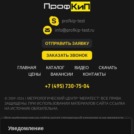
profkip-test
info@profkip-test.ru
ОТПРАВИТЬ ЗАЯВКУ
ЗАКАЗАТЬ ЗВОНОК
ГЛАВНАЯ
КАТАЛОГ
ВИДЕО
СКАЧАТЬ
ЦЕНЫ
ВАКАНСИИ
КОНТАКТЫ
+7 (495) 730-75-04
© 2009-2026 | МЕТРОЛОГИЧЕСКИЙ ЦЕНТР "МЕРАТЕСТ" ВСЕ ПРАВА
ЗАЩИЩЕНЫ, ПРИ ИСПОЛЬЗОВАНИИ МАТЕРИАЛОВ САЙТА ССЫЛКА
НА ИСТОЧНИК ОБЯЗАТЕЛЬНА.
Вся информация на сайте носит справочный характер и не является
публичной офертой, определяемой положениями Статьи 437
Уведомление
Гражданского кодекса Российской Федерации. Технические параметры и
комплект поставки оборудования могут быть изменены производителем