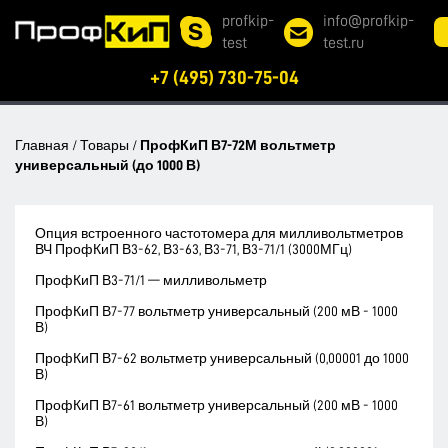
profkip-
info@profkip-
test
test.ru
+7 (495) 730-75-04
Главная
/
Товары
/
ПрофКиП В7-72М вольтметр
универсальный (до 1000 В)
Опция встроенного частотомера для милливольтметров
ВЧ ПрофКиП В3-62, В3-63, В3-71, В3-71/1 (3000МГц)
ПрофКиП В3-71/1 — милливольметр
ПрофКиП В7-77 вольтметр универсальный (200 мВ - 1000
В)
ПрофКиП В7-62 вольтметр универсальный (0,00001 до 1000
В)
ПрофКиП В7-61 вольтметр универсальный (200 мВ - 1000
В)