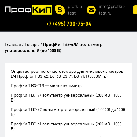
profkip-
info@profkip-
test
test.ru
+7 (495) 730-75-04
Главная
/
Товары
/
ПрофКиП В7-47М вольтметр
универсальный (до 1000 В)
Опция встроенного частотомера для милливольтметров
ВЧ ПрофКиП В3-62, В3-63, В3-71, В3-71/1 (3000МГц)
ПрофКиП В3-71/1 — милливольметр
ПрофКиП В7-77 вольтметр универсальный (200 мВ - 1000
В)
ПрофКиП В7-62 вольтметр универсальный (0,00001 до 1000
В)
ПрофКиП В7-61 вольтметр универсальный (200 мВ - 1000
В)