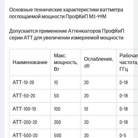
Основные технические характеристики ваттметра
поглощаемой мощности ПрофКиП М3-99М
Допускается применение Аттенюаторов ПрофКиП
серии АТТ для увеличении измеряемой мощности:
Макс.
Рабоча
Ослабление,
Наименование
мощность,
частота,
dB
Вт
ГГц
АТТ-10-20
10
20
0-18
АТТ-50-20
50
20
0-18
АТТ-100-10
100
10
0-18
АТТ-200-20
200
20
0-18
АТТ-500-20
500
20
0-5