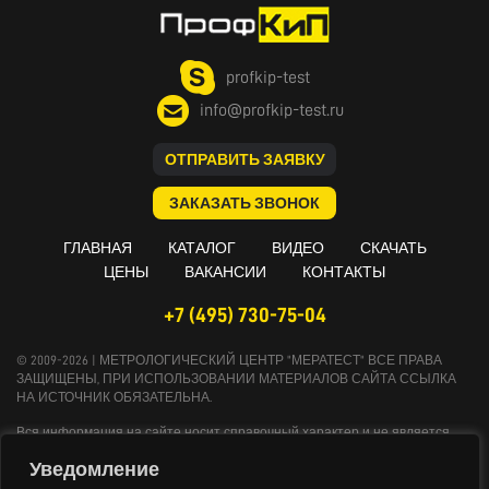
profkip-test
info@profkip-test.ru
ОТПРАВИТЬ ЗАЯВКУ
ЗАКАЗАТЬ ЗВОНОК
ГЛАВНАЯ
КАТАЛОГ
ВИДЕО
СКАЧАТЬ
ЦЕНЫ
ВАКАНСИИ
КОНТАКТЫ
+7 (495) 730-75-04
© 2009-2026 | МЕТРОЛОГИЧЕСКИЙ ЦЕНТР "МЕРАТЕСТ" ВСЕ ПРАВА
ЗАЩИЩЕНЫ, ПРИ ИСПОЛЬЗОВАНИИ МАТЕРИАЛОВ САЙТА ССЫЛКА
НА ИСТОЧНИК ОБЯЗАТЕЛЬНА.
Вся информация на сайте носит справочный характер и не является
публичной офертой, определяемой положениями Статьи 437
Уведомление
Гражданского кодекса Российской Федерации. Технические параметры и
комплект поставки оборудования могут быть изменены производителем