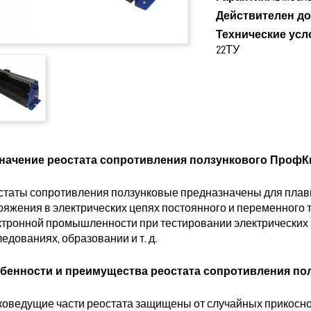
Действителен до
Технические усл
22ТУ
начение реостата сопротивления ползункового ПрофКи
статы сопротивления ползунковые предназначены для плавн
ряжения в электрических цепях постоянного и переменного 
ктронной промышленности при тестировании электрических 
едованиях, образовании и т. д.
бенности и преимущества реостата сопротивления по
оковедущие части реостата защищены от случайных прико