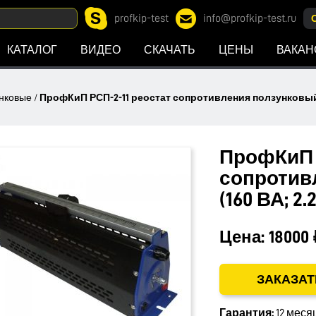
profkip-test
info@profkip-test.ru
КАТАЛОГ
ВИДЕО
СКАЧАТЬ
ЦЕНЫ
ВАКАН
унковые
/
ПрофКиП РСП-2-11 реостат сопротивления ползунковый (1
ПрофКиП 
сопротив
(160 ВА; 2.
Цена:
18000 
ЗАКАЗАТ
Гарантия:
12 меся