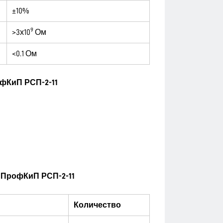
±10%
9
>3х10
Ом
<0.1 Ом
фКиП РСП-2-11
 ПрофКиП РСП-2-11
Количество