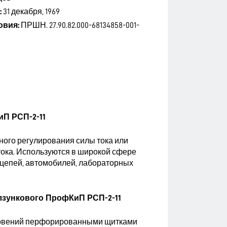
:
31 декабря, 1969
овия:
ПРШН. 27.90.82.000-68134858-001-
П РСП-2-11
ого регулирования силы тока или
тока. Используются в широкой сфере
цепей, автомобилей, лабораторных
лзункового ПрофКиП РСП-2-11
сновений перфорированными щитками