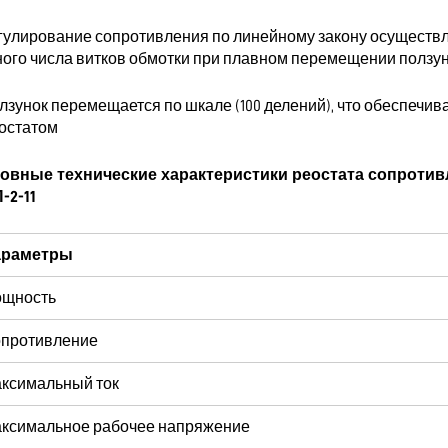
егулирование сопротивления по линейному закону осуществл
ного числа витков обмотки при плавном перемещении ползу
олзунок перемещается по шкале (100 делений), что обеспечив
еостатом
овные технические характеристики реостата сопроти
-2-11
араметры
щность
противление
ксимальный ток
ксимальное рабочее напряжение