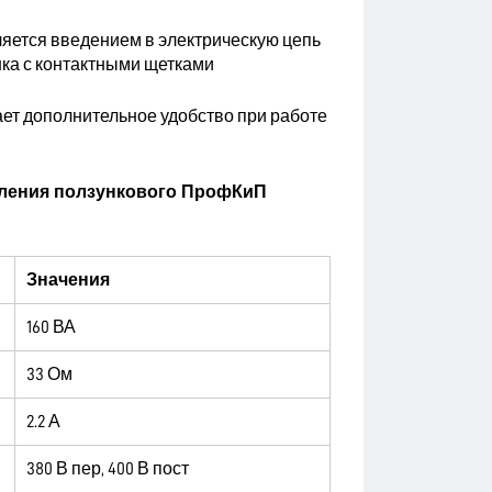
яется введением в электрическую цепь
нка с контактными щетками
ает дополнительное удобство при работе
вления ползункового ПрофКиП
Значения
160 ВА
33 Ом
2.2 А
380 В пер, 400 В пост