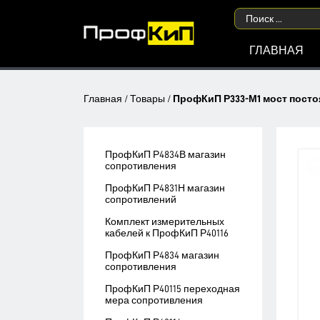
ГЛАВНАЯ
Главная
/
Товары
/
ПрофКиП Р333-М1 мост посто
ПрофКиП Р4834В магазин
сопротивления
ПрофКиП Р4831Н магазин
сопротивлений
Комплект измерительных
кабелей к ПрофКиП Р40116
ПрофКиП Р4834 магазин
сопротивления
ПрофКиП Р40115 переходная
мера сопротивления