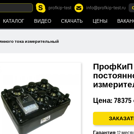
profkip-test
info@profkip-test.ru
КАТАЛОГ
ВИДЕО
СКАЧАТЬ
ЦЕНЫ
ВАКАН
янного тока измерительный
ПрофКиП 
постоянн
измерит
Цена:
78375
ЗАКАЗАТ
Гарантия:
12 меся