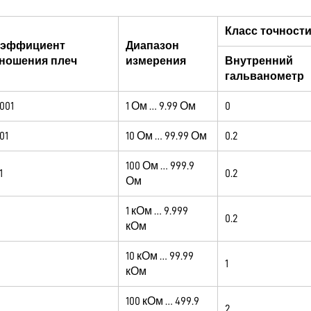
Класс точност
оэффициент
Диапазон
ношения плеч
измерения
Внутренний
гальванометр
001
1 Ом … 9.99 Ом
0
01
10 Ом … 99.99 Ом
0.2
100 Ом … 999.9
1
0.2
Ом
1 кОм … 9.999
0.2
кОм
10 кОм … 99.99
0
1
кОм
100 кОм … 499.9
2