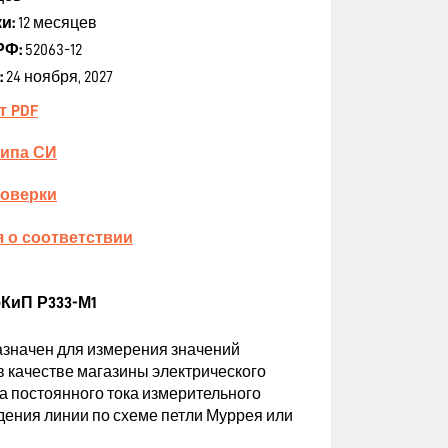
и:
12 месяцев
РФ:
52063-12
:
24 ноября, 2027
т PDF
типа СИ
поверки
 о соответствии
КиП Р333-М1
азначен для измерения значений
в качестве магазины электрического
а постоянного тока измерительного
ения линии по схеме петли Муррея или