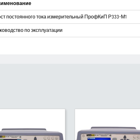
именование
ст постоянного тока измерительный ПрофКиП Р333-М1
ководство по эксплуатации