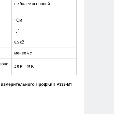
не более основной
1 Ом
7
10
0.5 кВ
менее 4 с
азона
4.5 В … 15 В
 измерительного ПрофКиП Р333-М1