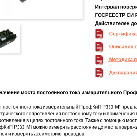
Интервал поверк
ГОСРЕЕСТР СИ 
Действителен до
Сертифика
Описание 
Методика 
Декларация
начение моста постоянного тока измерительного Проф
т постоянного тока измерительный ПрофКиП Р333-М1 предн
ктрического сопротивления постоянному току и применения 
ротивления в цепях постоянного тока. Также с помощью мост
фКиП Р333-М1 можно измерять расстояние до места поврежд
лея и измерять ассиметрию проводов.