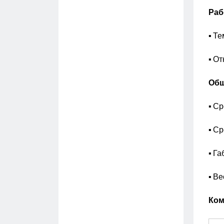
Раб
▪ Т
▪ О
Общ
▪ Ср
▪ Ср
▪ Га
▪ Вес
Ком