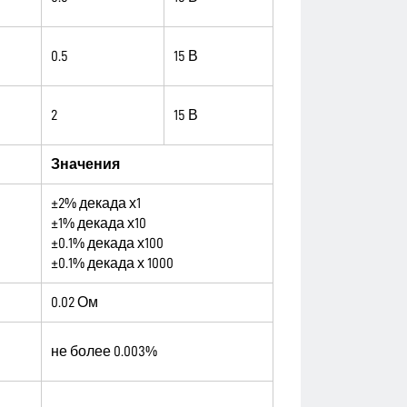
0.5
15 В
2
15 В
Значения
±2% декада х1
±1% декада х10
±0.1% декада х100
±0.1% декада х 1000
0.02 Ом
не более 0.003%