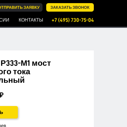
ОТПРАВИТЬ ЗАЯВКУ
ЗАКАЗАТЬ ЗВОНОК
+7 (495) 730-75-04
СИИ
КОНТАКТЫ
Р333-М1 мост
ого тока
ельный
 ₽
Ь
цев