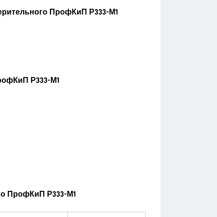
ерительного ПрофКиП Р333-М1
рофКиП Р333-М1
го ПрофКиП Р333-М1