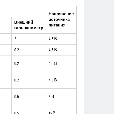
и
Напряжение
источника
Внешний
питания
гальванометр
2
4.5 В
0.2
4.5 В
0.2
4.5 В
0.2
4.5 В
0.5
6 В
0.5
15 В