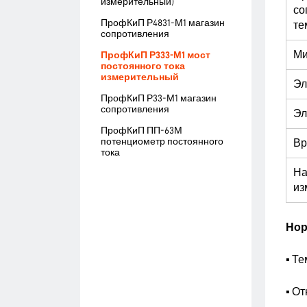
измерительный)
со
ПрофКиП Р4831-М1 магазин
те
сопротивления
Ми
ПрофКиП Р333-М1 мост
постоянного тока
измерительный
Эл
ПрофКиП Р33-М1 магазин
сопротивления
Эл
ПрофКиП ПП-63М
потенциометр постоянного
Вр
тока
На
из
Нор
▪ Т
▪ О