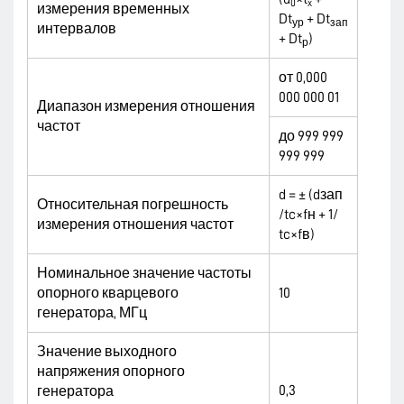
0
x
измерения временных
Dt
+ Dt
ур
зап
интервалов
+ Dt
)
р
от 0,000
000 000 01
Диапазон измерения отношения
частот
до 999 999
999 999
d = ± (dзап
Относительная погрешность
/tc×fн + 1/
измерения отношения частот
tc×fв)
Номинальное значение частоты
опорного кварцевого
10
генератора, МГц
Значение выходного
напряжения опорного
0,3
генератора