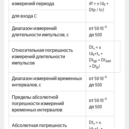
df = ± (d
+
измерений периода
0
Dtp / tc)
для входа C
-9
Диапазон измерений
от 50·10
длительности импульсов, с
до 500
Dt
= ±
x
Относительная погрешность
(d
×t
+
0
x
измерений длительности
Dt
+ Dt
ур
зап
импульсов
+ Dt
)
р
-9
Диапазон измерений временных
от 50·10
интервалов, с
до 500
Пределы абсолютной
-9
от 50·10
погрешности измерений
до 500
временных интервалов
Dt
= ±
x
Абсолютная погрешность
(d
×t
+