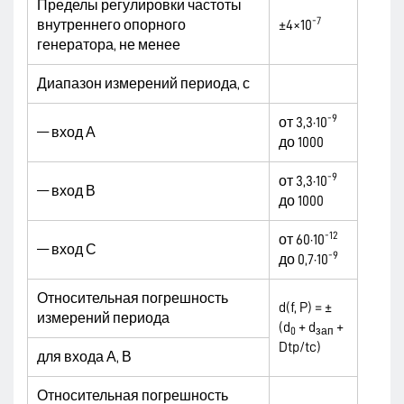
Пределы регулировки частоты
-7
внутреннего опорного
±4×10
генератора, не менее
Диапазон измерений периода, с
-9
от 3,3·10
— вход А
до 1000
-9
от 3,3·10
— вход В
до 1000
-12
от 60·10
— вход С
-9
до 0,7·10
Относительная погрешность
d(f, P) = ±
измерений периода
(d
+ d
+
0
зап
Dtp/tc)
для входа А, В
Относительная погрешность