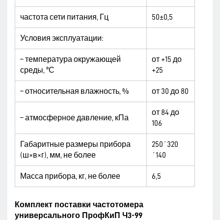
частота сети питания, Гц
50±0,5
Условия эксплуатации:
– температура окружающей
от +15 до
среды, ºС
+25
– относительная влажность, %
от 30 до 80
от 84 до
– атмосферное давление, кПа
106
Габаритные размеры прибора
250´320
(ш×в×г), мм, не более
´140
Масса прибора, кг, не более
6,5
Комплект поставки частотомера
универсального ПрофКиП Ч3-99