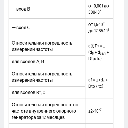
от 0,001 до
— вход В
6
300·10
9
от 1,5·10
— вход С
9
до 17,85·10
Относительная погрешность
d(f, P) = ±
измерений частоты
(d
+ d
+
0
зап
Dtp/tc)
для входов А, В
Относительная погрешность
df = ± (d
+
измерений частоты
0
Dtp / tc)
для входов B*, C
Относительная погрешность по
-7
частоте внутреннего опорного
±2×10
генератора за 12 месяцев