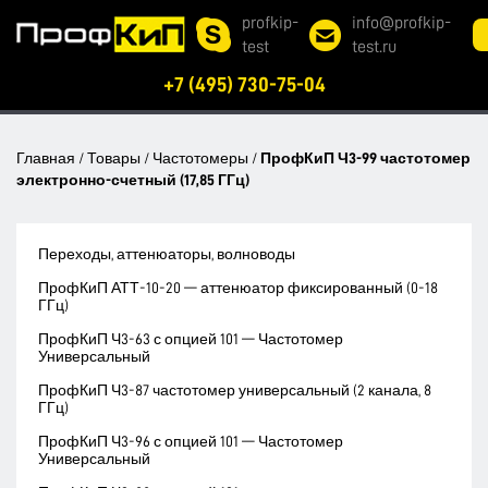
profkip-
info@profkip-
test
test.ru
+7 (495) 730-75-04
Главная
/
Товары
/
Частотомеры
/
ПрофКиП Ч3-99 частотомер
электронно-счетный (17,85 ГГц)
Переходы, аттенюаторы, волноводы
ПрофКиП АТТ-10-20 — аттенюатор фиксированный (0-18
ГГц)
ПрофКиП Ч3-63 с опцией 101 — Частотомер
Универсальный
ПрофКиП Ч3-87 частотомер универсальный (2 канала, 8
ГГц)
ПрофКиП Ч3-96 с опцией 101 — Частотомер
Универсальный