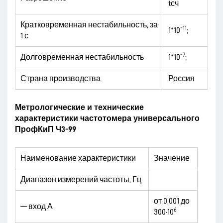
tсч
Кратковременная нестабильность, за
-11
1*10
;
1 с
-7
Долговременная нестабильность
1*10
;
Страна производства
Россия
Метрологические и технические
характеристики частотомера универсального
ПрофКиП Ч3-99
Наименование характеристики
Значение
Диапазон измерений частоты, Гц
от 0,001 до
— вход А
6
300·10