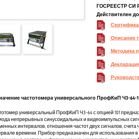
ГОСРЕЕСТР СИ 
Действителен до
Сертифика
Описание 
Методика 
Декларация
Руководств
начение частотомера универсального ПрофКиП Ч3-64-1
тотомер универсальный ПрофКиП Ч3-64 с опцией 101 предна
иода непрерывных синусоидальных и видеоимпульсных сигн
менных интервалов, отношения частот двух сигналов, счета
ервале времени. Прибор предназначен для использования в