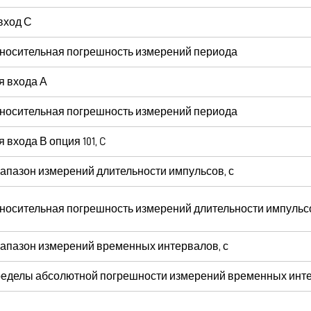
вход С
носительная погрешность измерений периода
я входа А
носительная погрешность измерений периода
я входа В опция 101, C
апазон измерений длительности импульсов, с
носительная погрешность измерений длительности импульс
апазон измерений временных интервалов, с
еделы абсолютной погрешности измерений временных инт