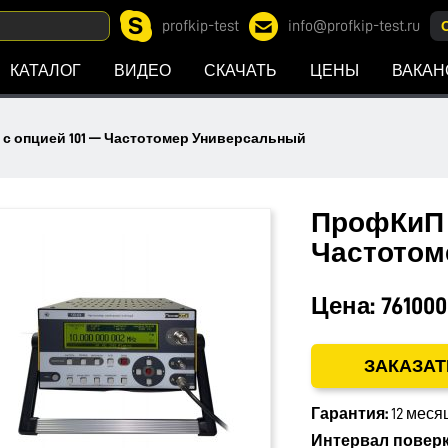
profkip-test
info@profkip-test.ru
КАТАЛОГ
ВИДЕО
СКАЧАТЬ
ЦЕНЫ
ВАКАН
 с опцией 101 — Частотомер Универсальный
ПрофКиП Ч
Частотом
Цена:
761000
ЗАКАЗАТ
Гарантия:
12 меся
Интервал поверк