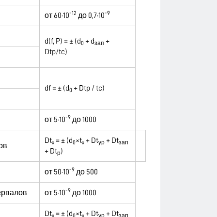
-12
-9
от 60·10
до 0,7·10
d(f, P) = ± (d
+ d
+
0
зап
Dtp/tc)
df = ± (d
+ Dtp / tc)
0
-9
от 5·10
до 1000
Dt
= ± (d
×t
+ Dt
+ Dt
x
0
x
ур
зап
ов
+ Dt
)
р
-9
от 50·10
до 500
-9
ервалов
от 5·10
до 1000
Dt
= ± (d
×t
+ Dt
+ Dt
x
0
x
ур
зап