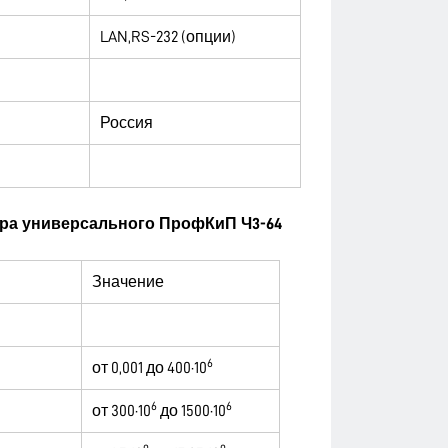
LAN,RS-232 (опции)
Россия
ера универсального ПрофКиП Ч3-64
Значение
6
от 0,001 до 400·10
6
6
от 300·10
до 1500·10