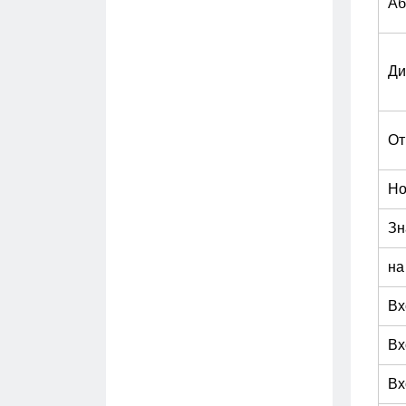
Аб
Ди
От
Но
Зн
на
Вх
Вх
Вх