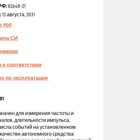
РФ:
82648-21
:
13 августа, 2031
т PDF
типа СИ
поверки
 о соответствии
о по эксплуатации
01
значен для измерения частоты и
алов, длительности импульса,
 числа событий на установленном
 качестве автономного средства