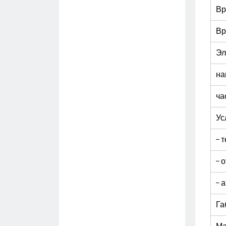
Вр
Вр
Эл
на
ча
Ус
– 
– 
– 
Га