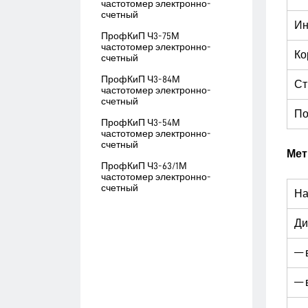
частотомер электронно-
счетный
Ин
ПрофКиП Ч3-75М
частотомер электронно-
Ко
счетный
ПрофКиП Ч3-84М
Ст
частотомер электронно-
счетный
По
ПрофКиП Ч3-54М
частотомер электронно-
счетный
Мет
ПрофКиП Ч3-63/1М
частотомер электронно-
счетный
На
Ди
— 
— 