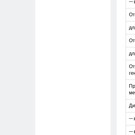
— 
От
дл
От
дл
От
ге
Пр
ме
Ди
— 
— 