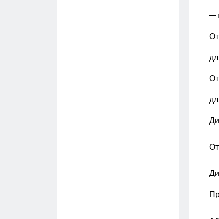
— 
От
дл
От
дл
Ди
От
Ди
Пр