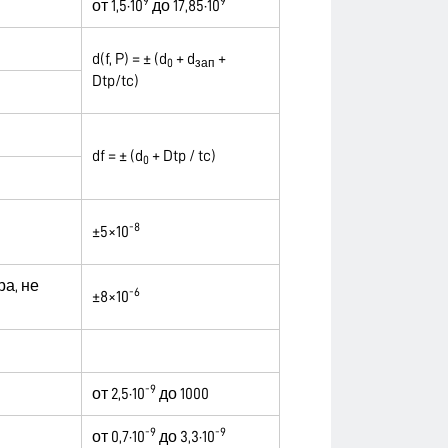
9
9
от 1,5·10
до 17,85·10
d(f, P) = ± (d
+ d
+
0
зап
Dtp/tc)
df = ± (d
+ Dtp / tc)
0
-8
±5×10
а, не
-6
±8×10
-9
от 2,5·10
до 1000
-9
-9
от 0,7·10
до 3,3·10