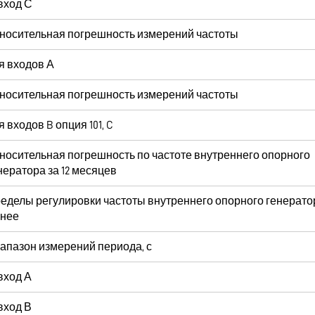
вход С
носительная погрешность измерений частоты
я входов А
носительная погрешность измерений частоты
я входов B опция 101, C
носительная погрешность по частоте внутреннего опорного
нератора за 12 месяцев
еделы регулировки частоты внутреннего опорного генератор
нее
апазон измерений периода, с
вход А
вход В