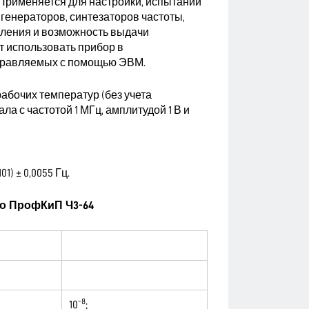
Применяется для настройки, испытаний
генераторов, синтезаторов частоты,
авления и возможность выдачи
 использовать прибор в
управляемых с помощью ЭВМ.
рабочих температур (без учета
а с частотой 1 МГц, амплитудой 1 В и
) ± 0,0055 Гц.
о ПрофКиП Ч3-64
-8
10
;