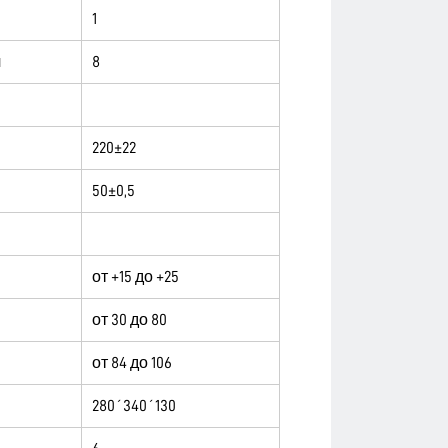
1
ч
8
220±22
50±0,5
от +15 до +25
от 30 до 80
от 84 до 106
280´340´130