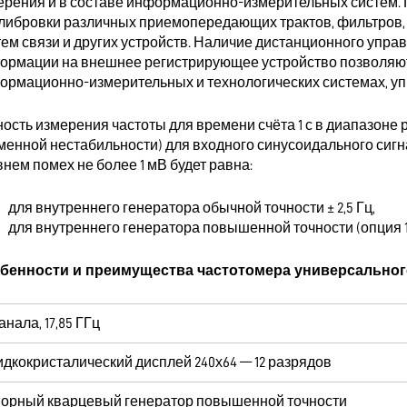
ерения и в составе информационно-измерительных систем. 
алибровки различных приемопередающих трактов, фильтров, 
тем связи и других устройств. Наличие дистанционного упр
ормации на внешнее регистрирующее устройство позволяют
ормационно-измерительных и технологических системах, 
ность измерения частоты для времени счёта 1 с в диапазоне 
менной нестабильности) для входного синусоидального сигнал
нем помех не более 1 мВ будет равна:
для внутреннего генератора обычной точности ± 2,5 Гц,
для внутреннего генератора повышенной точности (опция 101
бенности и преимущества частотомера универсальног
канала, 17,85 ГГц
дкокристалический дисплей 240х64 — 12 разрядов
орный кварцевый генератор повышенной точности