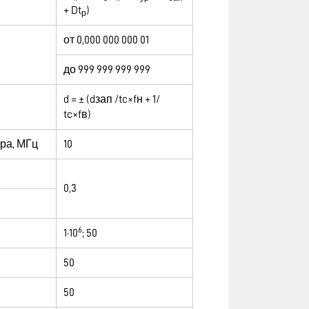
+ Dt
)
р
от 0,000 000 000 01
до 999 999 999 999
d = ± (dзап /tc×fн + 1/
tc×fв)
ра, МГц
10
0,3
6
1·10
; 50
50
50