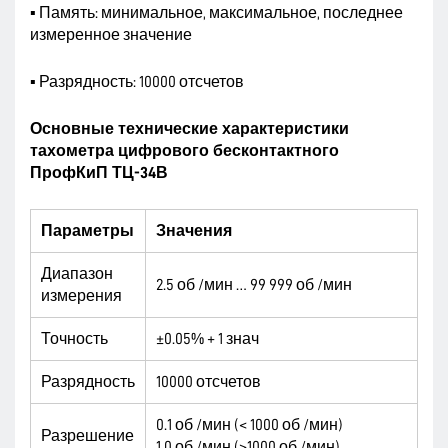
▪ Память: минимальное, максимальное, последнее
измеренное значение
▪ Разрядность: 10000 отсчетов
Основные технические характеристики
тахометра цифрового бесконтактного
ПрофКиП ТЦ-34В
Параметры
Значения
Диапазон
2.5 об /мин … 99 999 об /мин
измерения
Точность
±0.05% + 1 знач
Разрядность
10000 отсчетов
0.1 об /мин (< 1000 об /мин)
Разрешение
1.0 об /мин (>1000 об /мин)