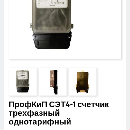
ПрофКиП СЭТ4-1 счетчик
трехфазный
однотарифный