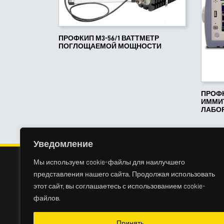
ПРОФКИП М3-56/1 ВАТТМЕТР
ПОГЛОЩАЕМОЙ МОЩНОСТИ
ПРОФК
ИММИТ
ЛАБО
Уведомление
Мы используем cookie-файлы для наилучшего
представления нашего сайта. Продолжая использовать
этот сайт, вы соглашаетесь с использованием cookie-
ГЛАВНАЯ
К
файлов.
© 2009-2026 | МЕТРОЛОГИЧЕСКИЙ
Вся информация на са
ЦЕНТР "МЕРАТЕСТ" ВСЕ ПРАВА
437 Гражданского код
Принять