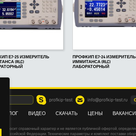
ИП Е7-25 ИЗМЕРИТЕЛЬ
ПРОФКИП Е7-24 ИЗМЕРИТЕЛЬ
АНСА (RLC)
ИММИТАНСА (RLC)
РАТОРНЫЙ
ЛАБОРАТОРНЫЙ
profkip-test
info@profkip-test.ru
АТАЛОГ
ВИДЕО
СКАЧАТЬ
ЦЕНЫ
ВАКАНС
йте носит справочный характер и не является публичной офертой, определ
екса Российской Федерации. Технические параметры и комплект поставки обор