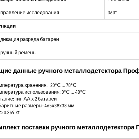
правление исследования
360°
ункции
дикация разряда батареи
ручный ремень
щие данные ручного металлодетектора Проф
мпература хранения: -20°С … 70°С
емпература использования: 0°С … 40°С
тание: тип АА х 2 батареи
абаритные размеры: 465х38х38 мм
с: 0.359 кг
мплект поставки ручного металлодетектора 