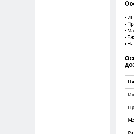
Ос
▪ И
▪ П
▪ М
▪ Ра
▪ Н
Ос
До
П
Ин
Пр
Ма
Ра