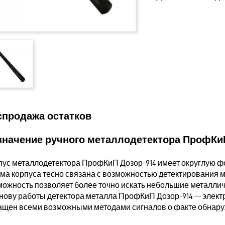
спродажа остатков
значение ручного металлодетектора ПрофКиП
пус металлодетектора ПрофКиП Дозор-914 имеет округлую фо
ма корпуса тесно связана с возможностью детектирования м
можность позволяет более точно искать небольшие металли
снову работы детектора металла ПрофКиП Дозор-914 — элект
ащен всеми возможными методами сигналов о факте обнаруже