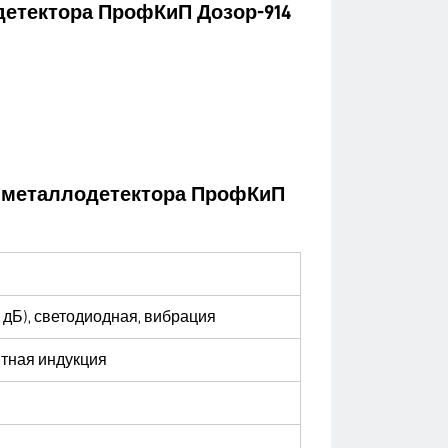
детектора ПрофКиП Дозор-914
о металлодетектора ПрофКиП
5 дБ), светодиодная, вибрация
тная индукция