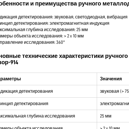
обенности и преимущества ручного металло
ндикация детектирования: звуковая, светодиодная, вибрация
ринцип детектирования: электромагнитная индукция
аксимальная глубина исследования: 25 мм
змеры объекта исследования: > 2 x 10 мм
аправление исследования: 360°
новные технические характеристики ручног
зор-914
араметры
Значения
дикация детектирования
звуковая (> 7
инцип детектирования
электромагни
ксимальная глубина исследования
25 мм
змеры объекта исследования
> 2 x 10 мм