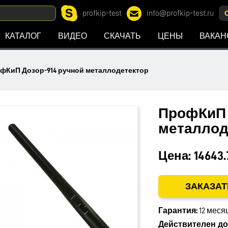
profkip-test
info@profkip-test.ru
КАТАЛОГ
ВИДЕО
СКАЧАТЬ
ЦЕНЫ
ВАКАН
фКиП Дозор-914 ручной металлодетектор
ПрофКиП 
металлод
Цена:
14643.
ЗАКАЗАТ
Гарантия:
12 меся
Действителен до