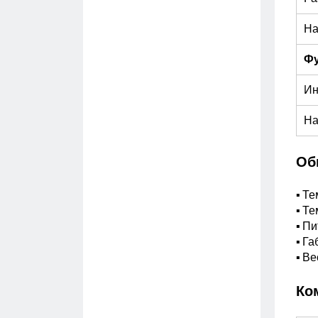
На
Ф
Ин
На
Об
▪ Те
▪ Т
▪ Пи
▪ Г
▪ Ве
Ко