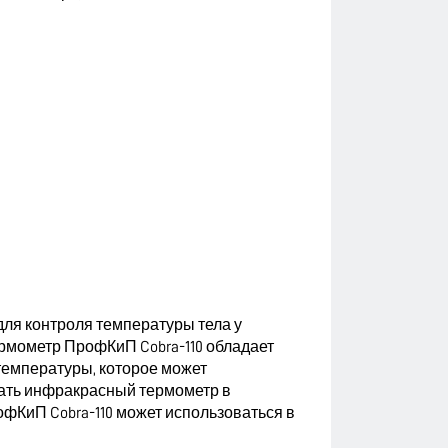
ля контроля температуры тела у
рмометр ПрофКиП Cobra-110 обладает
температуры, которое может
овать инфракрасный термометр в
фКиП Cobra-110 может использоваться в