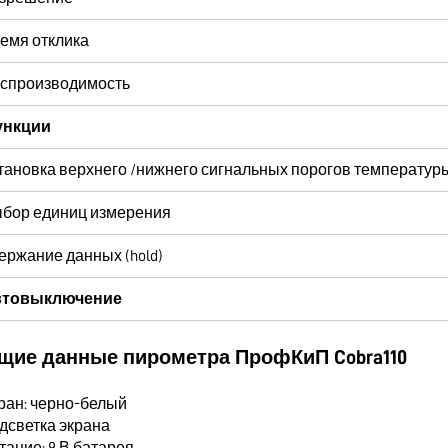
емя отклика
спроизводимость
ункции
тановка верхнего /нижнего сигнальных порогов температур
бор единиц измерения
ержание данных (hold)
втовыключение
щие данные пирометра ПрофКиП Cobra110
кран: черно-белый
одсветка экрана