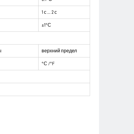
1 с … 2 с
±1°С
ы
верхний предел
°С /°F