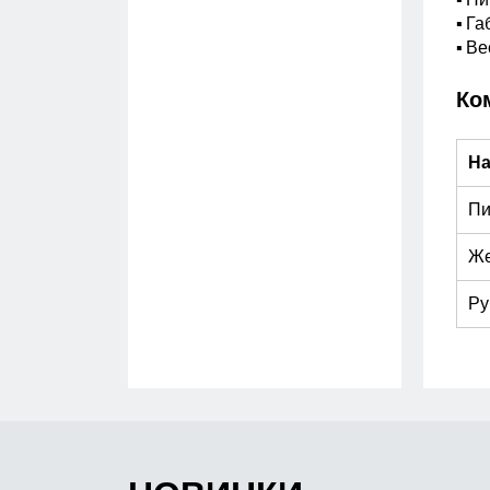
▪ Пи
▪ Г
▪ Вес
Ко
На
Пи
Же
Ру