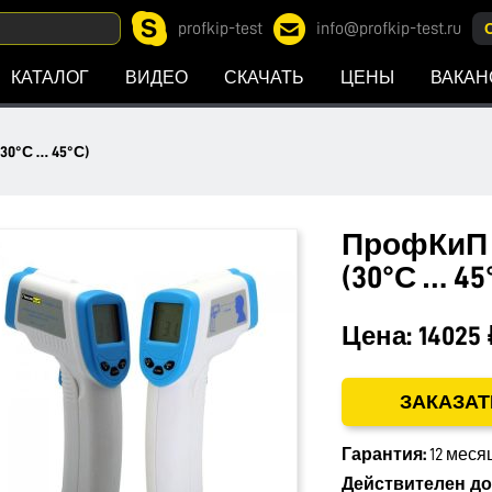
profkip-test
info@profkip-test.ru
КАТАЛОГ
ВИДЕО
СКАЧАТЬ
ЦЕНЫ
ВАКАН
30°С … 45°С)
ПрофКиП C
(30°С … 45
Цена:
14025 
ЗАКАЗАТ
Гарантия:
12 меся
Действителен до