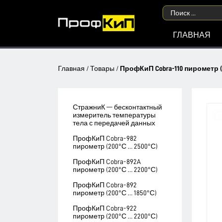
ГЛАВНАЯ
Главная
/
Товары
/
ПрофКиП Cobra-110 пирометр (
СтражниК — бесконтактный
измеритель температуры
тела с передачей данных
ПрофКиП Cobra-982
пирометр (200°С … 2500°С)
ПрофКиП Cobra-892A
пирометр (200°С … 2200°С)
ПрофКиП Cobra-892
пирометр (200°С … 1850°С)
ПрофКиП Cobra-922
пирометр (200°С … 2200°С)