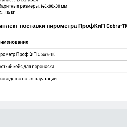
тание: 9 В батарея
абаритные размеры: 146х80х38 мм
: 0.15 кг
мплект поставки пирометра ПрофКиП Cobra-11
именование
рометр ПрофКиП Cobra-110
сткий кейс для переноски
ководство по эксплуатации