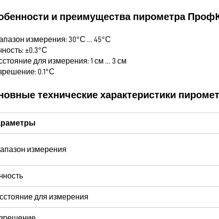
обенности и преимущества пирометра ПрофКи
иапазон измерения: 30°С … 45°С
чность: ±0.3°С
сстояние для измерения: 1 см … 3 см
зрешение: 0.1°С
новные технические характеристики пиромет
араметры
апазон измерения
чность
сстояние для измерения
зрешение