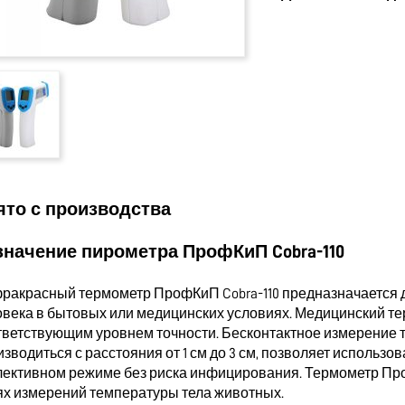
ято с производства
значение пирометра ПрофКиП Cobra-110
ракрасный термометр ПрофКиП Cobra-110 предназначается д
овека в бытовых или медицинских условиях. Медицинский те
тветствующим уровнем точности. Бесконтактное измерение 
изводиться с расстояния от 1 см до 3 см, позволяет использ
лективном режиме без риска инфицирования. Термометр Про
ях измерений температуры тела животных.