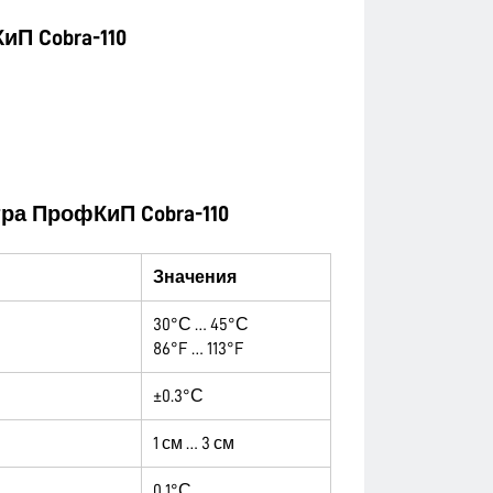
П Cobra-110
ра ПрофКиП Cobra-110
Значения
30°С … 45°С
86°F … 113°F
±0.3°С
1 см … 3 см
0.1°С