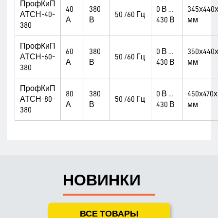
ПрофКиП
40
380
0 В …
345х440х
АТСН-40-
50 /60 Гц
А
В
430 В
мм
380
ПрофКиП
60
380
0 В …
350х440х
АТСН-60-
50 /60 Гц
А
В
430 В
мм
380
ПрофКиП
80
380
0 В …
450х470х
АТСН-80-
50 /60 Гц
А
В
430 В
мм
380
НОВИНКИ
ВСЕ ТОВАРЫ